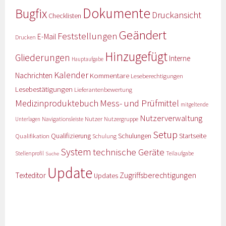
Dokumente
Bugfix
Druckansicht
Checklisten
Geändert
Feststellungen
E-Mail
Drucken
Hinzugefügt
Gliederungen
Interne
Hauptaufgabe
Kalender
Nachrichten
Kommentare
Leseberechtigungen
Lesebestätigungen
Lieferantenbewertung
Medizinproduktebuch
Mess- und Prüfmittel
mitgeltende
Nutzerverwaltung
Nutzer
Navigationsleiste
Nutzergruppe
Unterlagen
Setup
Qualifizierung
Startseite
Qualifikation
Schulungen
Schulung
System
technische Geräte
Stellenprofil
Teilaufgabe
Suche
Update
Zugriffsberechtigungen
Texteditor
Updates