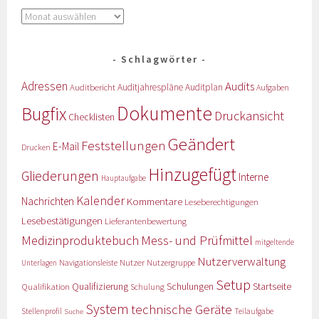
Schlagwörter
Adressen
Audits
Auditbericht
Auditjahrespläne
Auditplan
Aufgaben
Dokumente
Bugfix
Druckansicht
Checklisten
Geändert
Feststellungen
E-Mail
Drucken
Hinzugefügt
Gliederungen
Interne
Hauptaufgabe
Kalender
Nachrichten
Kommentare
Leseberechtigungen
Lesebestätigungen
Lieferantenbewertung
Medizinproduktebuch
Mess- und Prüfmittel
mitgeltende
Nutzerverwaltung
Nutzer
Navigationsleiste
Nutzergruppe
Unterlagen
Setup
Qualifizierung
Startseite
Qualifikation
Schulungen
Schulung
System
technische Geräte
Stellenprofil
Teilaufgabe
Suche