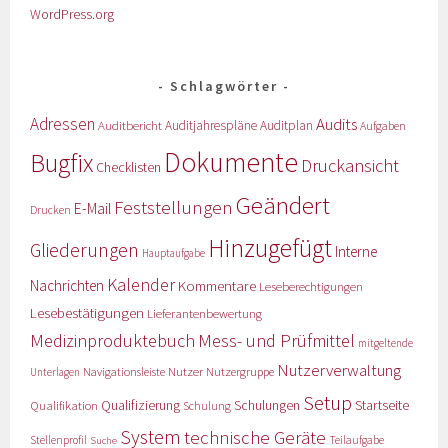
WordPress.org
Schlagwörter
Adressen
Audits
Auditbericht
Auditjahrespläne
Auditplan
Aufgaben
Dokumente
Bugfix
Druckansicht
Checklisten
Geändert
Feststellungen
E-Mail
Drucken
Hinzugefügt
Gliederungen
Interne
Hauptaufgabe
Kalender
Nachrichten
Kommentare
Leseberechtigungen
Lesebestätigungen
Lieferantenbewertung
Medizinproduktebuch
Mess- und Prüfmittel
mitgeltende
Nutzerverwaltung
Nutzer
Navigationsleiste
Nutzergruppe
Unterlagen
Setup
Qualifizierung
Startseite
Qualifikation
Schulungen
Schulung
System
technische Geräte
Stellenprofil
Teilaufgabe
Suche