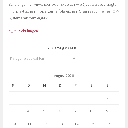
Schulungen für Anwender oder Experten wie Qualitätsbeauftragten,
mit praktischen Tipps zur erfolgreichen Organisation eines QM-
Systems mit dem eQMS:
eQMS Schulungen
Kategorien
August 2026
M
D
M
D
F
S
S
1
2
3
4
5
6
7
8
9
10
11
12
13
14
15
16