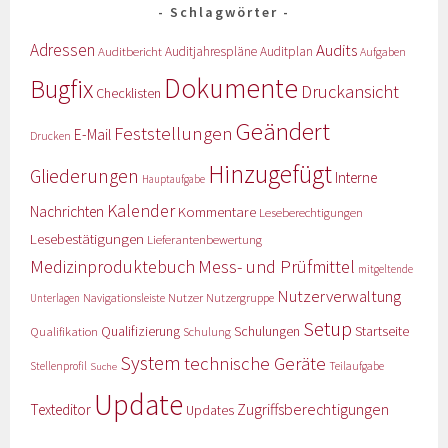
Schlagwörter
Adressen
Audits
Auditbericht
Auditjahrespläne
Auditplan
Aufgaben
Dokumente
Bugfix
Druckansicht
Checklisten
Geändert
Feststellungen
E-Mail
Drucken
Hinzugefügt
Gliederungen
Interne
Hauptaufgabe
Kalender
Nachrichten
Kommentare
Leseberechtigungen
Lesebestätigungen
Lieferantenbewertung
Medizinproduktebuch
Mess- und Prüfmittel
mitgeltende
Nutzerverwaltung
Nutzer
Navigationsleiste
Nutzergruppe
Unterlagen
Setup
Qualifizierung
Startseite
Qualifikation
Schulungen
Schulung
System
technische Geräte
Stellenprofil
Teilaufgabe
Suche
Update
Zugriffsberechtigungen
Texteditor
Updates