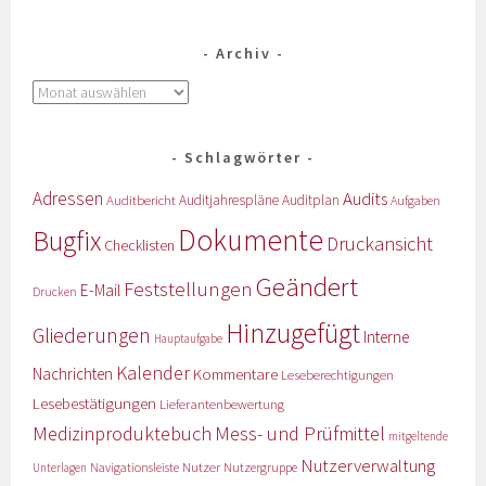
Archiv
Schlagwörter
Adressen
Audits
Auditbericht
Auditjahrespläne
Auditplan
Aufgaben
Dokumente
Bugfix
Druckansicht
Checklisten
Geändert
Feststellungen
E-Mail
Drucken
Hinzugefügt
Gliederungen
Interne
Hauptaufgabe
Kalender
Nachrichten
Kommentare
Leseberechtigungen
Lesebestätigungen
Lieferantenbewertung
Medizinproduktebuch
Mess- und Prüfmittel
mitgeltende
Nutzerverwaltung
Nutzer
Navigationsleiste
Nutzergruppe
Unterlagen