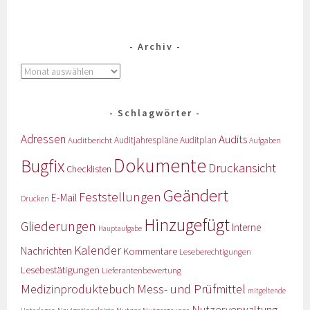
Archiv
Schlagwörter
Adressen
Audits
Auditbericht
Auditjahrespläne
Auditplan
Aufgaben
Dokumente
Bugfix
Druckansicht
Checklisten
Geändert
Feststellungen
E-Mail
Drucken
Hinzugefügt
Gliederungen
Interne
Hauptaufgabe
Kalender
Nachrichten
Kommentare
Leseberechtigungen
Lesebestätigungen
Lieferantenbewertung
Medizinproduktebuch
Mess- und Prüfmittel
mitgeltende
Nutzerverwaltung