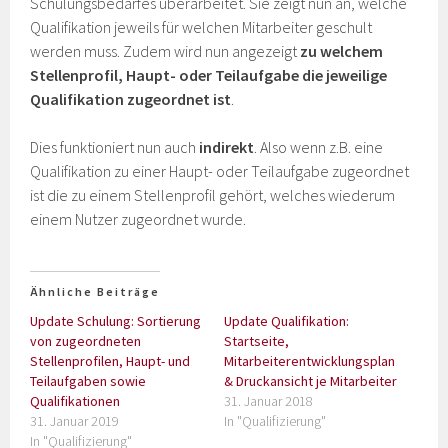
Schulungsbedarfes überarbeitet. Sie zeigt nun an, welche
Qualifikation jeweils für welchen Mitarbeiter geschult
werden muss. Zudem wird nun angezeigt
zu welchem
Stellenprofil, Haupt- oder Teilaufgabe die jeweilige
Qualifikation zugeordnet ist
.
Dies funktioniert nun auch
indirekt
. Also wenn z.B. eine
Qualifikation zu einer Haupt- oder Teilaufgabe zugeordnet
ist die zu einem Stellenprofil gehört, welches wiederum
einem Nutzer zugeordnet wurde.
Ähnliche Beiträge
Update Schulung: Sortierung
Update Qualifikation:
von zugeordneten
Startseite,
Stellenprofilen, Haupt- und
Mitarbeiterentwicklungsplan
Teilaufgaben sowie
& Druckansicht je Mitarbeiter
Qualifikationen
31. Januar 2018
31. Januar 2019
In "Qualifizierung"
In "Qualifizierung"