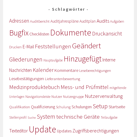
Schlagwörter
Adressen
Audits
Auditbericht
Auditjahrespläne
Auditplan
Aufgaben
Dokumente
Bugfix
Druckansicht
Checklisten
Geändert
Feststellungen
E-Mail
Drucken
Hinzugefügt
Gliederungen
Interne
Hauptaufgabe
Kalender
Nachrichten
Kommentare
Leseberechtigungen
Lesebestätigungen
Lieferantenbewertung
Medizinproduktebuch
Mess- und Prüfmittel
mitgeltende
Nutzerverwaltung
Nutzer
Navigationsleiste
Nutzergruppe
Unterlagen
Setup
Qualifizierung
Startseite
Qualifikation
Schulungen
Schulung
System
technische Geräte
Stellenprofil
Teilaufgabe
Suche
Update
Zugriffsberechtigungen
Texteditor
Updates