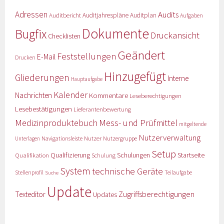
Adressen
Audits
Auditbericht
Auditjahrespläne
Auditplan
Aufgaben
Dokumente
Bugfix
Druckansicht
Checklisten
Geändert
Feststellungen
E-Mail
Drucken
Hinzugefügt
Gliederungen
Interne
Hauptaufgabe
Kalender
Nachrichten
Kommentare
Leseberechtigungen
Lesebestätigungen
Lieferantenbewertung
Medizinproduktebuch
Mess- und Prüfmittel
mitgeltende
Nutzerverwaltung
Nutzer
Navigationsleiste
Nutzergruppe
Unterlagen
Setup
Qualifizierung
Startseite
Qualifikation
Schulungen
Schulung
System
technische Geräte
Stellenprofil
Teilaufgabe
Suche
Update
Zugriffsberechtigungen
Texteditor
Updates