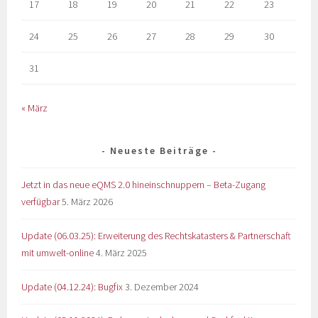
17
18
19
20
21
22
23
24
25
26
27
28
29
30
31
« März
Neueste Beiträge
Jetzt in das neue eQMS 2.0 hineinschnuppern – Beta-Zugang
verfügbar
5. März 2026
Update (06.03.25): Erweiterung des Rechtskatasters & Partnerschaft
mit umwelt-online
4. März 2025
Update (04.12.24): Bugfix
3. Dezember 2024