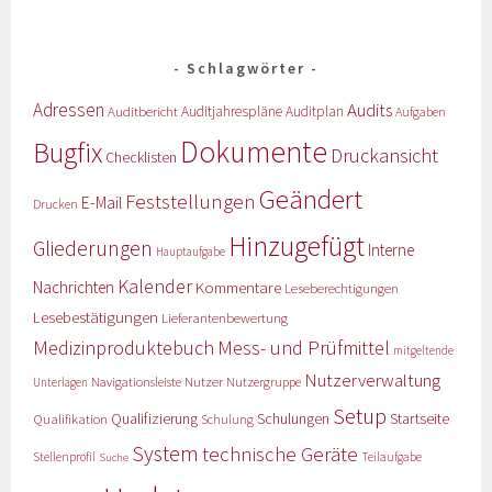
Schlagwörter
Adressen
Audits
Auditbericht
Auditjahrespläne
Auditplan
Aufgaben
Dokumente
Bugfix
Druckansicht
Checklisten
Geändert
Feststellungen
E-Mail
Drucken
Hinzugefügt
Gliederungen
Interne
Hauptaufgabe
Kalender
Nachrichten
Kommentare
Leseberechtigungen
Lesebestätigungen
Lieferantenbewertung
Medizinproduktebuch
Mess- und Prüfmittel
mitgeltende
Nutzerverwaltung
Nutzer
Navigationsleiste
Nutzergruppe
Unterlagen
Setup
Qualifizierung
Startseite
Qualifikation
Schulungen
Schulung
System
technische Geräte
Stellenprofil
Teilaufgabe
Suche