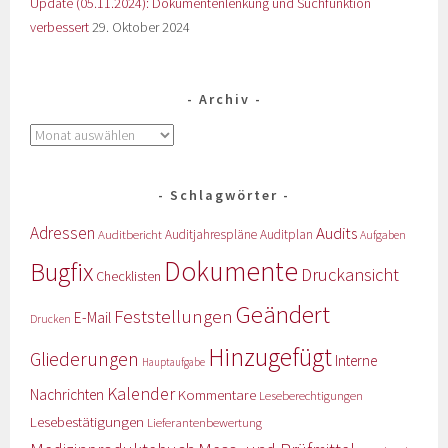
Update (05.11.2024): Dokumentenlenkung und Suchfunktion
verbessert
29. Oktober 2024
Archiv
Schlagwörter
Adressen
Audits
Auditbericht
Auditjahrespläne
Auditplan
Aufgaben
Dokumente
Bugfix
Druckansicht
Checklisten
Geändert
Feststellungen
E-Mail
Drucken
Hinzugefügt
Gliederungen
Interne
Hauptaufgabe
Kalender
Nachrichten
Kommentare
Leseberechtigungen
Lesebestätigungen
Lieferantenbewertung