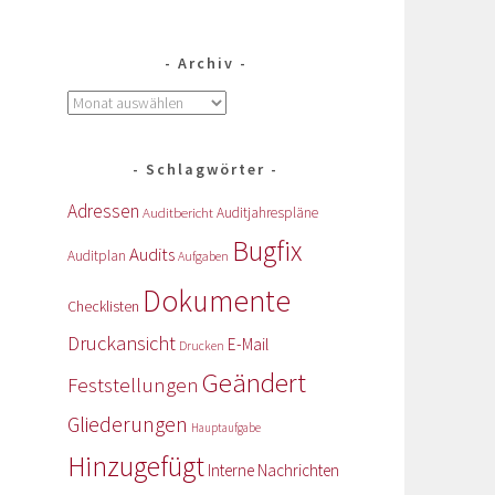
Archiv
Schlagwörter
Adressen
Auditbericht
Auditjahrespläne
Bugfix
Audits
Auditplan
Aufgaben
Dokumente
Checklisten
Druckansicht
E-Mail
Drucken
Geändert
Feststellungen
Gliederungen
Hauptaufgabe
Hinzugefügt
Interne Nachrichten