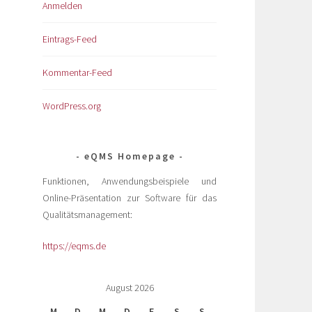
Anmelden
Eintrags-Feed
Kommentar-Feed
WordPress.org
eQMS Homepage
Funktionen, Anwendungsbeispiele und
Online-Präsentation zur Software für das
Qualitätsmanagement:
https://eqms.de
August 2026
M
D
M
D
F
S
S