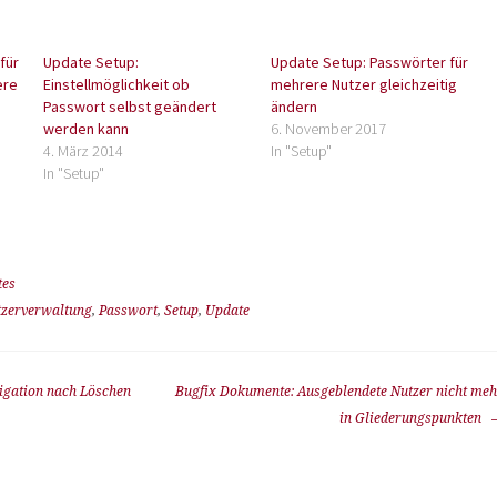
für
Update Setup:
Update Setup: Passwörter für
ere
Einstellmöglichkeit ob
mehrere Nutzer gleichzeitig
Passwort selbst geändert
ändern
werden kann
6. November 2017
4. März 2014
In "Setup"
In "Setup"
tes
tzerverwaltung
,
Passwort
,
Setup
,
Update
igation nach Löschen
Bugfix Dokumente: Ausgeblendete Nutzer nicht meh
in Gliederungspunkten