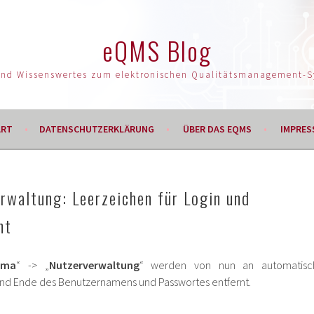
eQMS Blog
und Wissenswertes zum elektronischen Qualitätsmanagement-
ART
DATENSCHUTZERKLÄRUNG
ÜBER DAS EQMS
IMPRES
rwaltung: Leerzeichen für Login und
nt
rma
“ -> „
Nutzerverwaltung
“ werden von nun an automatisc
nd Ende des Benutzernamens und Passwortes entfernt.