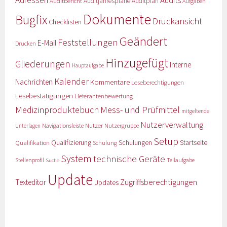
Auditbericht
Auditjahrespläne
Auditplan
Aufgaben
Dokumente
Bugfix
Druckansicht
Checklisten
Geändert
Feststellungen
E-Mail
Drucken
Hinzugefügt
Gliederungen
Interne
Hauptaufgabe
Kalender
Nachrichten
Kommentare
Leseberechtigungen
Lesebestätigungen
Lieferantenbewertung
Medizinproduktebuch
Mess- und Prüfmittel
mitgeltende
Nutzerverwaltung
Nutzer
Navigationsleiste
Nutzergruppe
Unterlagen
Setup
Qualifizierung
Startseite
Qualifikation
Schulungen
Schulung
System
technische Geräte
Stellenprofil
Teilaufgabe
Suche
Update
Zugriffsberechtigungen
Texteditor
Updates