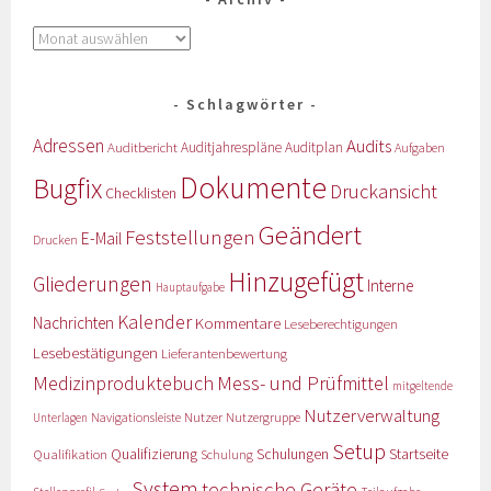
Schlagwörter
Adressen
Audits
Auditbericht
Auditjahrespläne
Auditplan
Aufgaben
Dokumente
Bugfix
Druckansicht
Checklisten
Geändert
Feststellungen
E-Mail
Drucken
Hinzugefügt
Gliederungen
Interne
Hauptaufgabe
Kalender
Nachrichten
Kommentare
Leseberechtigungen
Lesebestätigungen
Lieferantenbewertung
Medizinproduktebuch
Mess- und Prüfmittel
mitgeltende
Nutzerverwaltung
Nutzer
Navigationsleiste
Nutzergruppe
Unterlagen
Setup
Qualifizierung
Startseite
Qualifikation
Schulungen
Schulung
System
technische Geräte