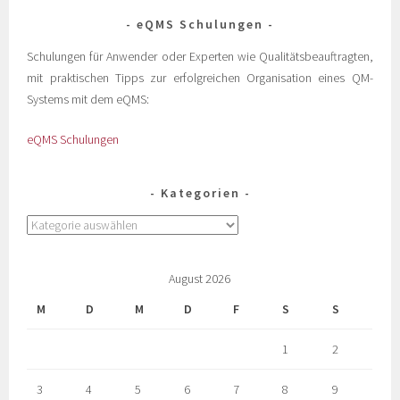
eQMS Schulungen
Schulungen für Anwender oder Experten wie Qualitätsbeauftragten,
mit praktischen Tipps zur erfolgreichen Organisation eines QM-
Systems mit dem eQMS:
eQMS Schulungen
Kategorien
August 2026
M
D
M
D
F
S
S
1
2
3
4
5
6
7
8
9