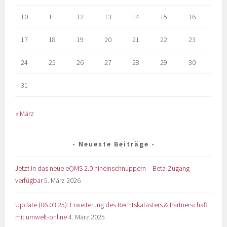
10
11
12
13
14
15
16
17
18
19
20
21
22
23
24
25
26
27
28
29
30
31
« März
Neueste Beiträge
Jetzt in das neue eQMS 2.0 hineinschnuppern – Beta-Zugang
verfügbar
5. März 2026
Update (06.03.25): Erweiterung des Rechtskatasters & Partnerschaft
mit umwelt-online
4. März 2025