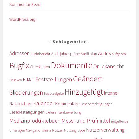
Kommentar-Feed
WordPress.org
Schlagwörter
Adressen
Audits
Auditbericht
Auditjahrespläne
Auditplan
Aufgaben
Dokumente
Bugfix
Druckansicht
Checklisten
Geändert
Feststellungen
E-Mail
Drucken
Hinzugefügt
Gliederungen
Interne
Hauptaufgabe
Kalender
Nachrichten
Kommentare
Leseberechtigungen
Lesebestätigungen
Lieferantenbewertung
Medizinproduktebuch
Mess- und Prüfmittel
mitgeltende
Nutzerverwaltung
Nutzer
Navigationsleiste
Nutzergruppe
Unterlagen