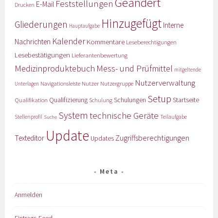
Geändert
Feststellungen
E-Mail
Drucken
Hinzugefügt
Gliederungen
Interne
Hauptaufgabe
Kalender
Nachrichten
Kommentare
Leseberechtigungen
Lesebestätigungen
Lieferantenbewertung
Medizinproduktebuch
Mess- und Prüfmittel
mitgeltende
Nutzerverwaltung
Nutzer
Navigationsleiste
Nutzergruppe
Unterlagen
Setup
Qualifizierung
Startseite
Qualifikation
Schulungen
Schulung
System
technische Geräte
Stellenprofil
Teilaufgabe
Suche
Update
Zugriffsberechtigungen
Texteditor
Updates
Meta
Anmelden