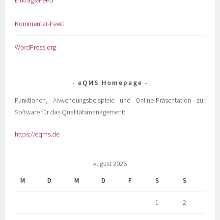
Eintrags-Feed
Kommentar-Feed
WordPress.org
eQMS Homepage
Funktionen, Anwendungsbeispiele und Online-Präsentation zur
Software für das Qualitätsmanagement:
https://eqms.de
August 2026
M
D
M
D
F
S
S
1
2