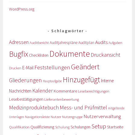
WordPress.org
Schlagwörter
Adressen
Audits
Auditbericht
Auditjahrespläne
Auditplan
Aufgaben
Dokumente
Bugfix
Druckansicht
Checklisten
Geändert
Feststellungen
E-Mail
Drucken
Hinzugefügt
Gliederungen
Interne
Hauptaufgabe
Kalender
Nachrichten
Kommentare
Leseberechtigungen
Lesebestätigungen
Lieferantenbewertung
Medizinproduktebuch
Mess- und Prüfmittel
mitgeltende
Nutzerverwaltung
Nutzer
Navigationsleiste
Nutzergruppe
Unterlagen
Setup
Qualifizierung
Startseite
Qualifikation
Schulungen
Schulung