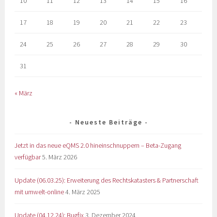
10
11
12
13
14
15
16
17
18
19
20
21
22
23
24
25
26
27
28
29
30
31
« März
Neueste Beiträge
Jetzt in das neue eQMS 2.0 hineinschnuppern – Beta-Zugang
verfügbar
5. März 2026
Update (06.03.25): Erweiterung des Rechtskatasters & Partnerschaft
mit umwelt-online
4. März 2025
Update (04.12.24): Bugfix
3. Dezember 2024