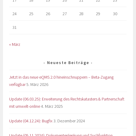
17
18
19
20
21
22
23
24
25
26
27
28
29
30
31
« März
Neueste Beiträge
Jetzt in das neue eQMS 2.0 hineinschnuppern – Beta-Zugang
verfügbar
5. März 2026
Update (06.03.25): Erweiterung des Rechtskatasters & Partnerschaft
mit umwelt-online
4. März 2025
Update (04.12.24): Bugfix
3. Dezember 2024
Update (05.11.2024): Dokumentenlenkung und Suchfunktion