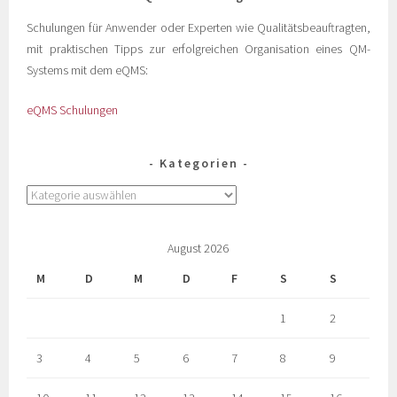
Schulungen für Anwender oder Experten wie Qualitätsbeauftragten,
mit praktischen Tipps zur erfolgreichen Organisation eines QM-
Systems mit dem eQMS:
eQMS Schulungen
Kategorien
August 2026
M
D
M
D
F
S
S
1
2
3
4
5
6
7
8
9