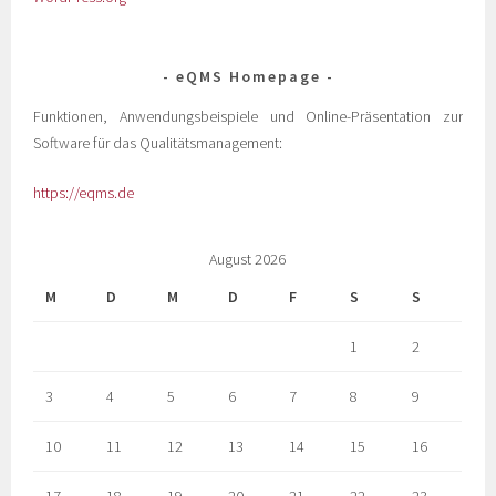
eQMS Homepage
Funktionen, Anwendungsbeispiele und Online-Präsentation zur
Software für das Qualitätsmanagement:
https://eqms.de
August 2026
M
D
M
D
F
S
S
1
2
3
4
5
6
7
8
9
10
11
12
13
14
15
16