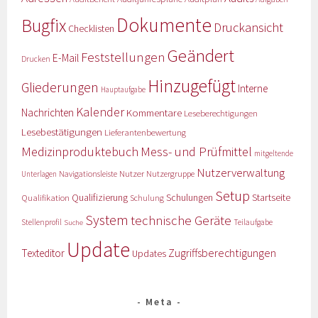
Dokumente
Bugfix
Druckansicht
Checklisten
Geändert
Feststellungen
E-Mail
Drucken
Hinzugefügt
Gliederungen
Interne
Hauptaufgabe
Kalender
Nachrichten
Kommentare
Leseberechtigungen
Lesebestätigungen
Lieferantenbewertung
Medizinproduktebuch
Mess- und Prüfmittel
mitgeltende
Nutzerverwaltung
Nutzer
Navigationsleiste
Nutzergruppe
Unterlagen
Setup
Qualifizierung
Startseite
Qualifikation
Schulungen
Schulung
System
technische Geräte
Stellenprofil
Teilaufgabe
Suche
Update
Zugriffsberechtigungen
Texteditor
Updates
Meta