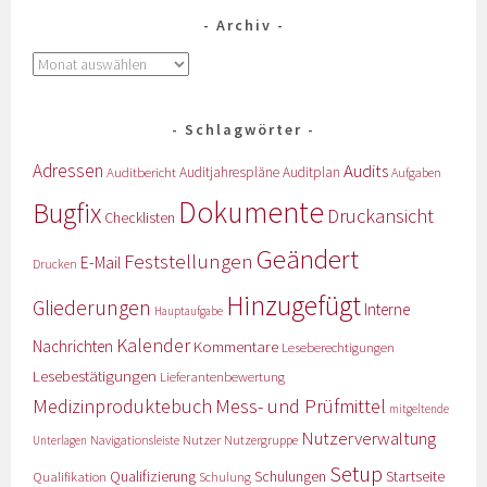
Archiv
Schlagwörter
Adressen
Audits
Auditbericht
Auditjahrespläne
Auditplan
Aufgaben
Dokumente
Bugfix
Druckansicht
Checklisten
Geändert
Feststellungen
E-Mail
Drucken
Hinzugefügt
Gliederungen
Interne
Hauptaufgabe
Kalender
Nachrichten
Kommentare
Leseberechtigungen
Lesebestätigungen
Lieferantenbewertung
Medizinproduktebuch
Mess- und Prüfmittel
mitgeltende
Nutzerverwaltung
Nutzer
Navigationsleiste
Nutzergruppe
Unterlagen
Setup
Qualifizierung
Startseite
Qualifikation
Schulungen
Schulung