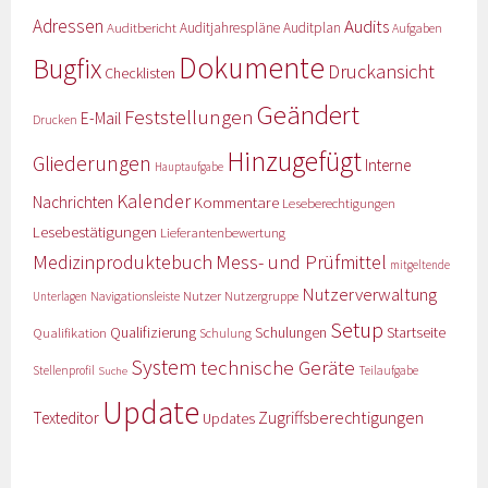
Adressen
Audits
Auditbericht
Auditjahrespläne
Auditplan
Aufgaben
Dokumente
Bugfix
Druckansicht
Checklisten
Geändert
Feststellungen
E-Mail
Drucken
Hinzugefügt
Gliederungen
Interne
Hauptaufgabe
Kalender
Nachrichten
Kommentare
Leseberechtigungen
Lesebestätigungen
Lieferantenbewertung
Medizinproduktebuch
Mess- und Prüfmittel
mitgeltende
Nutzerverwaltung
Nutzer
Navigationsleiste
Nutzergruppe
Unterlagen
Setup
Qualifizierung
Startseite
Qualifikation
Schulungen
Schulung
System
technische Geräte
Stellenprofil
Teilaufgabe
Suche
Update
Zugriffsberechtigungen
Texteditor
Updates