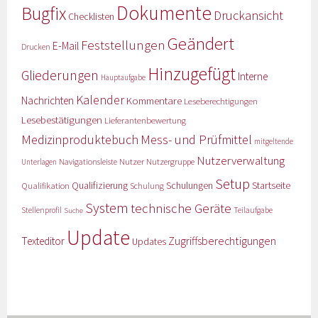
Dokumente
Bugfix
Druckansicht
Checklisten
Geändert
Feststellungen
E-Mail
Drucken
Hinzugefügt
Gliederungen
Interne
Hauptaufgabe
Kalender
Nachrichten
Kommentare
Leseberechtigungen
Lesebestätigungen
Lieferantenbewertung
Medizinproduktebuch
Mess- und Prüfmittel
mitgeltende
Nutzerverwaltung
Nutzer
Navigationsleiste
Nutzergruppe
Unterlagen
Setup
Qualifizierung
Startseite
Qualifikation
Schulungen
Schulung
System
technische Geräte
Stellenprofil
Teilaufgabe
Suche
Update
Zugriffsberechtigungen
Texteditor
Updates