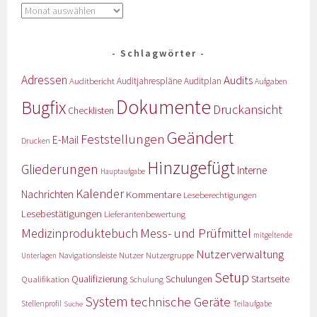
Schlagwörter
Adressen
Audits
Auditbericht
Auditjahrespläne
Auditplan
Aufgaben
Dokumente
Bugfix
Druckansicht
Checklisten
Geändert
Feststellungen
E-Mail
Drucken
Hinzugefügt
Gliederungen
Interne
Hauptaufgabe
Kalender
Nachrichten
Kommentare
Leseberechtigungen
Lesebestätigungen
Lieferantenbewertung
Medizinproduktebuch
Mess- und Prüfmittel
mitgeltende
Nutzerverwaltung
Nutzer
Navigationsleiste
Nutzergruppe
Unterlagen
Setup
Qualifizierung
Startseite
Qualifikation
Schulungen
Schulung
System
technische Geräte
Stellenprofil
Teilaufgabe
Suche