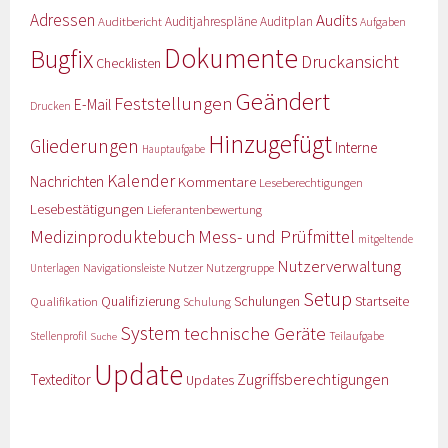
Adressen
Audits
Auditbericht
Auditjahrespläne
Auditplan
Aufgaben
Dokumente
Bugfix
Druckansicht
Checklisten
Geändert
Feststellungen
E-Mail
Drucken
Hinzugefügt
Gliederungen
Interne
Hauptaufgabe
Kalender
Nachrichten
Kommentare
Leseberechtigungen
Lesebestätigungen
Lieferantenbewertung
Medizinproduktebuch
Mess- und Prüfmittel
mitgeltende
Nutzerverwaltung
Nutzer
Navigationsleiste
Nutzergruppe
Unterlagen
Setup
Qualifizierung
Startseite
Qualifikation
Schulungen
Schulung
System
technische Geräte
Stellenprofil
Teilaufgabe
Suche
Update
Zugriffsberechtigungen
Texteditor
Updates