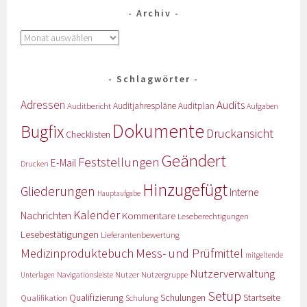
Archiv
Schlagwörter
Adressen
Audits
Auditbericht
Auditjahrespläne
Auditplan
Aufgaben
Dokumente
Bugfix
Druckansicht
Checklisten
Geändert
Feststellungen
E-Mail
Drucken
Hinzugefügt
Gliederungen
Interne
Hauptaufgabe
Kalender
Nachrichten
Kommentare
Leseberechtigungen
Lesebestätigungen
Lieferantenbewertung
Medizinproduktebuch
Mess- und Prüfmittel
mitgeltende
Nutzerverwaltung
Nutzer
Navigationsleiste
Nutzergruppe
Unterlagen
Setup
Qualifizierung
Startseite
Qualifikation
Schulungen
Schulung