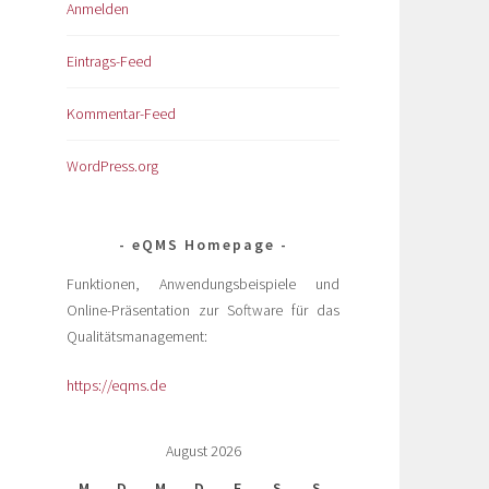
Anmelden
Eintrags-Feed
Kommentar-Feed
WordPress.org
eQMS Homepage
Funktionen, Anwendungsbeispiele und
Online-Präsentation zur Software für das
Qualitätsmanagement:
https://eqms.de
August 2026
M
D
M
D
F
S
S