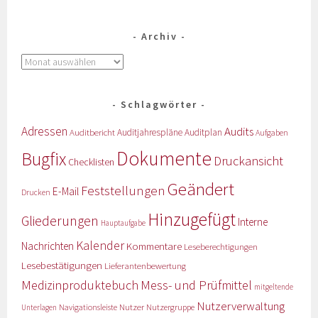
Archiv
Schlagwörter
Adressen
Audits
Auditbericht
Auditjahrespläne
Auditplan
Aufgaben
Dokumente
Bugfix
Druckansicht
Checklisten
Geändert
Feststellungen
E-Mail
Drucken
Hinzugefügt
Gliederungen
Interne
Hauptaufgabe
Kalender
Nachrichten
Kommentare
Leseberechtigungen
Lesebestätigungen
Lieferantenbewertung
Medizinproduktebuch
Mess- und Prüfmittel
mitgeltende
Nutzerverwaltung
Nutzer
Navigationsleiste
Nutzergruppe
Unterlagen