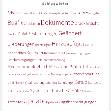
Schlagwörter
Adressen
Audits
Auditbericht
Auditjahrespläne
Auditplan
Aufgaben
Dokumente
Bugfix
Druckansicht
Checklisten
Geändert
Feststellungen
E-Mail
Drucken
Hinzugefügt
Gliederungen
Interne
Hauptaufgabe
Kalender
Nachrichten
Kommentare
Leseberechtigungen
Lesebestätigungen
Lieferantenbewertung
Medizinproduktebuch
Mess- und Prüfmittel
mitgeltende
Nutzerverwaltung
Nutzer
Navigationsleiste
Nutzergruppe
Unterlagen
Setup
Qualifizierung
Startseite
Qualifikation
Schulungen
Schulung
System
technische Geräte
Stellenprofil
Teilaufgabe
Suche
Update
Zugriffsberechtigungen
Texteditor
Updates