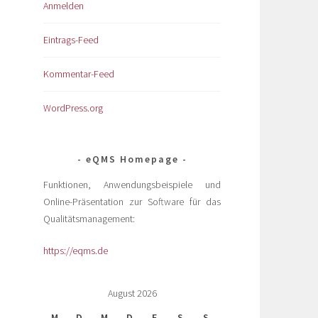
Anmelden
Eintrags-Feed
Kommentar-Feed
WordPress.org
eQMS Homepage
Funktionen, Anwendungsbeispiele und
Online-Präsentation zur Software für das
Qualitätsmanagement:
https://eqms.de
August 2026
M
D
M
D
F
S
S