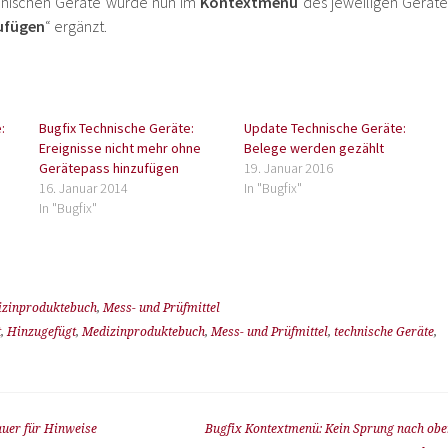
chnischen Geräte wurde nun im
Kontextmenü
des jeweiligen Geräte
zufügen
“ ergänzt.
:
Bugfix Technische Geräte:
Update Technische Geräte:
Ereignisse nicht mehr ohne
Belege werden gezählt
Gerätepass hinzufügen
19. Januar 2016
16. Januar 2014
In "Bugfix"
In "Bugfix"
zinproduktebuch
,
Mess- und Prüfmittel
t
,
Hinzugefügt
,
Medizinproduktebuch
,
Mess- und Prüfmittel
,
technische Geräte
,
uer für Hinweise
Bugfix Kontextmenü: Kein Sprung nach obe