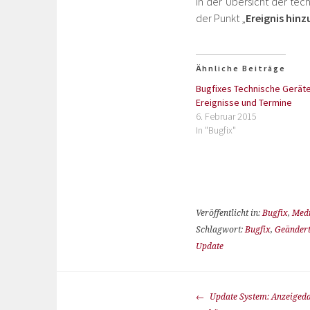
In der Übersicht der te
der Punkt „
Ereignis hin
Ähnliche Beiträge
Bugfixes Technische Geräte
Ereignisse und Termine
6. Februar 2015
In "Bugfix"
Veröffentlicht in:
Bugfix
,
Medi
Schlagwort:
Bugfix
,
Geänder
Update
Update System: Anzeigeda