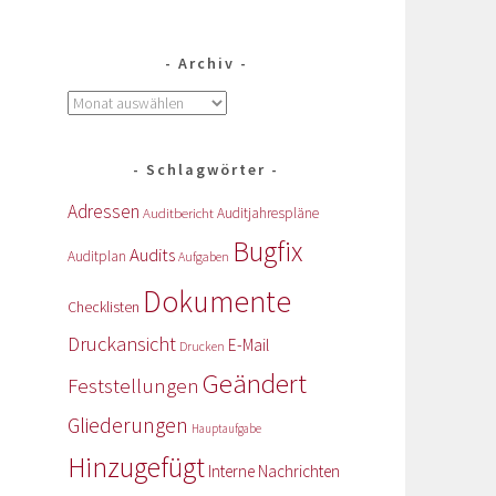
Archiv
Schlagwörter
Adressen
Auditbericht
Auditjahrespläne
Bugfix
Audits
Auditplan
Aufgaben
Dokumente
Checklisten
Druckansicht
E-Mail
Drucken
Geändert
Feststellungen
Gliederungen
Hauptaufgabe
Hinzugefügt
Interne Nachrichten