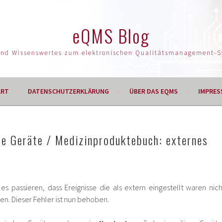
eQMS Blog
und Wissenswertes zum elektronischen Qualitätsmanagement-
ART
DATENSCHUTZERKLÄRUNG
ÜBER DAS EQMS
IMPRES
he Geräte / Medizinproduktebuch: externes
 es passieren, dass Ereignisse die als extern eingestellt waren nich
en. Dieser Fehler ist nun behoben.