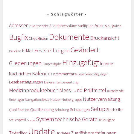
Schlagwörter
Adressen
Audits
Auditbericht
Auditjahrespläne
Auditplan
Aufgaben
Dokumente
Bugfix
Druckansicht
Checklisten
Geändert
Feststellungen
E-Mail
Drucken
Hinzugefügt
Gliederungen
Interne
Hauptaufgabe
Kalender
Nachrichten
Kommentare
Leseberechtigungen
Lesebestätigungen
Lieferantenbewertung
Medizinproduktebuch
Mess- und Prüfmittel
mitgeltende
Nutzerverwaltung
Nutzer
Navigationsleiste
Nutzergruppe
Unterlagen
Setup
Qualifizierung
Startseite
Qualifikation
Schulungen
Schulung
System
technische Geräte
Stellenprofil
Teilaufgabe
Suche
Update
Zugriffsberechtigungen
Texteditor
Updates