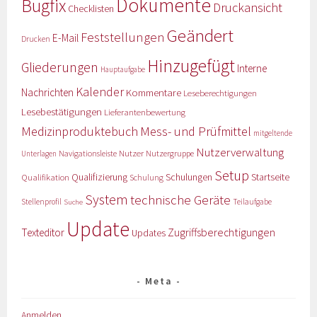
Dokumente
Bugfix
Druckansicht
Checklisten
Geändert
Feststellungen
E-Mail
Drucken
Hinzugefügt
Gliederungen
Interne
Hauptaufgabe
Kalender
Nachrichten
Kommentare
Leseberechtigungen
Lesebestätigungen
Lieferantenbewertung
Medizinproduktebuch
Mess- und Prüfmittel
mitgeltende
Nutzerverwaltung
Nutzer
Navigationsleiste
Nutzergruppe
Unterlagen
Setup
Qualifizierung
Startseite
Qualifikation
Schulungen
Schulung
System
technische Geräte
Stellenprofil
Teilaufgabe
Suche
Update
Zugriffsberechtigungen
Texteditor
Updates
Meta
Anmelden