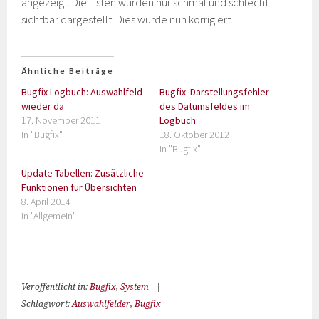
angezeigt. Die Listen wurden nur schmal und schlecht
sichtbar dargestellt. Dies wurde nun korrigiert.
Ähnliche Beiträge
Bugfix Logbuch: Auswahlfeld
Bugfix: Darstellungsfehler
wieder da
des Datumsfeldes im
17. November 2011
Logbuch
In "Bugfix"
18. Oktober 2012
In "Bugfix"
Update Tabellen: Zusätzliche
Funktionen für Übersichten
8. April 2014
In "Allgemein"
Veröffentlicht in:
Bugfix
,
System
|
Schlagwort:
Auswahlfelder
,
Bugfix