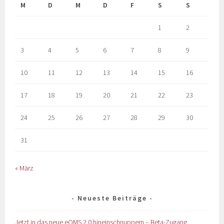
M
D
M
D
F
S
S
1
2
3
4
5
6
7
8
9
10
11
12
13
14
15
16
17
18
19
20
21
22
23
24
25
26
27
28
29
30
31
« März
Neueste Beiträge
Jetzt in das neue eQMS 2.0 hineinschnuppern – Beta-Zugang