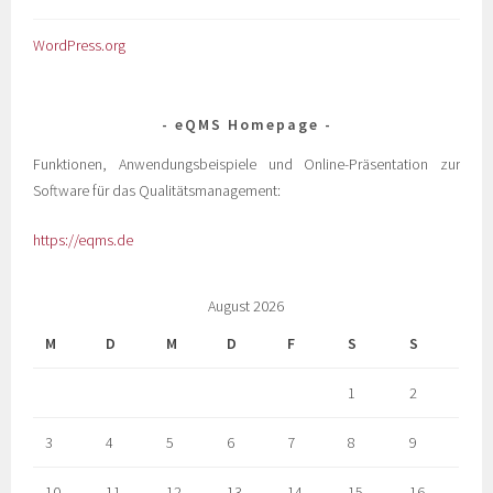
WordPress.org
eQMS Homepage
Funktionen, Anwendungsbeispiele und Online-Präsentation zur
Software für das Qualitätsmanagement:
https://eqms.de
August 2026
M
D
M
D
F
S
S
1
2
3
4
5
6
7
8
9
10
11
12
13
14
15
16