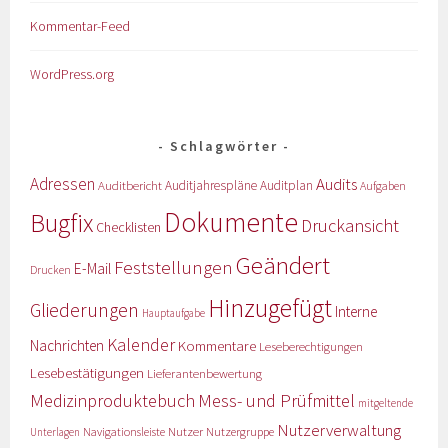
Kommentar-Feed
WordPress.org
Schlagwörter
Adressen
Audits
Auditbericht
Auditjahrespläne
Auditplan
Aufgaben
Dokumente
Bugfix
Druckansicht
Checklisten
Geändert
Feststellungen
E-Mail
Drucken
Hinzugefügt
Gliederungen
Interne
Hauptaufgabe
Kalender
Nachrichten
Kommentare
Leseberechtigungen
Lesebestätigungen
Lieferantenbewertung
Medizinproduktebuch
Mess- und Prüfmittel
mitgeltende
Nutzerverwaltung
Nutzer
Navigationsleiste
Nutzergruppe
Unterlagen