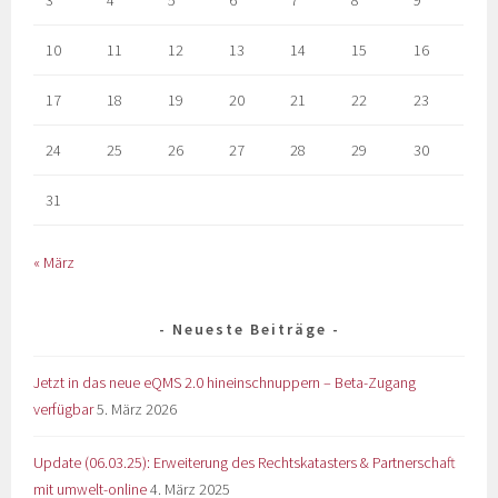
10
11
12
13
14
15
16
17
18
19
20
21
22
23
24
25
26
27
28
29
30
31
« März
Neueste Beiträge
Jetzt in das neue eQMS 2.0 hineinschnuppern – Beta-Zugang
verfügbar
5. März 2026
Update (06.03.25): Erweiterung des Rechtskatasters & Partnerschaft
mit umwelt-online
4. März 2025