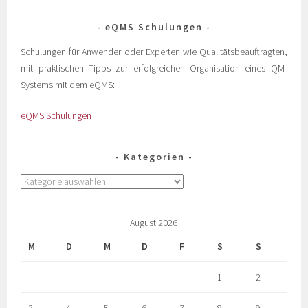
eQMS Schulungen
Schulungen für Anwender oder Experten wie Qualitätsbeauftragten,
mit praktischen Tipps zur erfolgreichen Organisation eines QM-
Systems mit dem eQMS:
eQMS Schulungen
Kategorien
August 2026
M
D
M
D
F
S
S
1
2
3
4
5
6
7
8
9