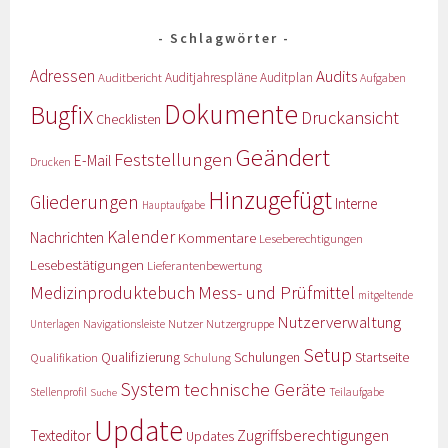
Schlagwörter
Adressen
Audits
Auditbericht
Auditjahrespläne
Auditplan
Aufgaben
Dokumente
Bugfix
Druckansicht
Checklisten
Geändert
Feststellungen
E-Mail
Drucken
Hinzugefügt
Gliederungen
Interne
Hauptaufgabe
Kalender
Nachrichten
Kommentare
Leseberechtigungen
Lesebestätigungen
Lieferantenbewertung
Medizinproduktebuch
Mess- und Prüfmittel
mitgeltende
Nutzerverwaltung
Nutzer
Navigationsleiste
Nutzergruppe
Unterlagen
Setup
Qualifizierung
Startseite
Qualifikation
Schulungen
Schulung
System
technische Geräte
Stellenprofil
Teilaufgabe
Suche
Update
Zugriffsberechtigungen
Texteditor
Updates