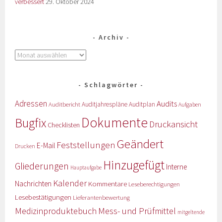
verbessert
29. Oktober 2024
Archiv
Schlagwörter
Adressen
Audits
Auditbericht
Auditjahrespläne
Auditplan
Aufgaben
Dokumente
Bugfix
Druckansicht
Checklisten
Geändert
Feststellungen
E-Mail
Drucken
Hinzugefügt
Gliederungen
Interne
Hauptaufgabe
Kalender
Nachrichten
Kommentare
Leseberechtigungen
Lesebestätigungen
Lieferantenbewertung
Medizinproduktebuch
Mess- und Prüfmittel
mitgeltende