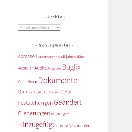
Archiv
Schlagwörter
Adressen
Auditbericht
Auditjahrespläne
Bugfix
Audits
Auditplan
Aufgaben
Dokumente
Checklisten
Druckansicht
E-Mail
Drucken
Geändert
Feststellungen
Gliederungen
Hauptaufgabe
Hinzugefügt
Interne Nachrichten