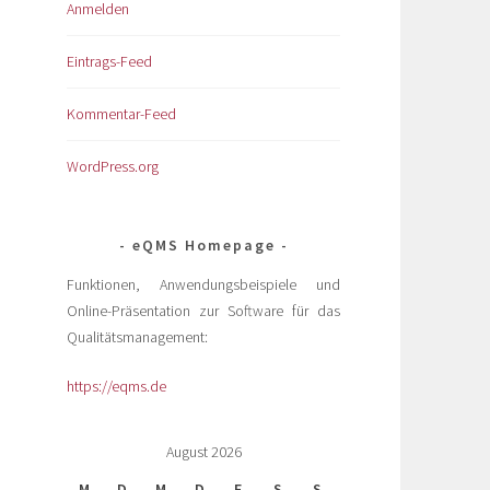
Anmelden
Eintrags-Feed
Kommentar-Feed
WordPress.org
eQMS Homepage
Funktionen, Anwendungsbeispiele und
Online-Präsentation zur Software für das
Qualitätsmanagement:
https://eqms.de
August 2026
M
D
M
D
F
S
S