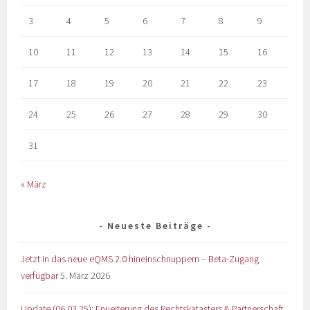
3
4
5
6
7
8
9
10
11
12
13
14
15
16
17
18
19
20
21
22
23
24
25
26
27
28
29
30
31
« März
Neueste Beiträge
Jetzt in das neue eQMS 2.0 hineinschnuppern – Beta-Zugang
verfügbar
5. März 2026
Update (06.03.25): Erweiterung des Rechtskatasters & Partnerschaft