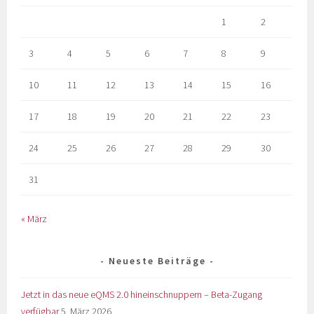
1
2
3
4
5
6
7
8
9
10
11
12
13
14
15
16
17
18
19
20
21
22
23
24
25
26
27
28
29
30
31
« März
Neueste Beiträge
Jetzt in das neue eQMS 2.0 hineinschnuppern – Beta-Zugang
verfügbar
5. März 2026