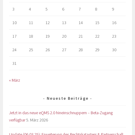
3
4
5
6
7
8
9
10
11
12
13
14
15
16
17
18
19
20
21
22
23
24
25
26
27
28
29
30
31
« März
Neueste Beiträge
Jetzt in das neue eQMS 2.0 hineinschnuppern – Beta-Zugang
verfügbar
5. März 2026
Update (06.03.25): Erweiterung des Rechtskatasters & Partnerschaft