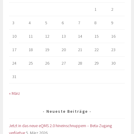
1
2
3
4
5
6
7
8
9
10
11
12
13
14
15
16
17
18
19
20
21
22
23
24
25
26
27
28
29
30
31
« März
Neueste Beiträge
Jetzt in das neue eQMS 2.0 hineinschnuppern – Beta-Zugang
verfügbar
5. März 2026