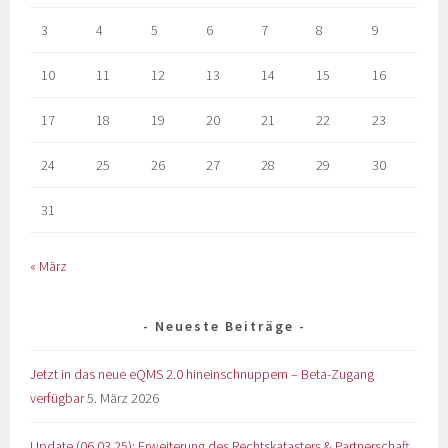
3
4
5
6
7
8
9
10
11
12
13
14
15
16
17
18
19
20
21
22
23
24
25
26
27
28
29
30
31
« März
Neueste Beiträge
Jetzt in das neue eQMS 2.0 hineinschnuppern – Beta-Zugang
verfügbar
5. März 2026
Update (06.03.25): Erweiterung des Rechtskatasters & Partnerschaft