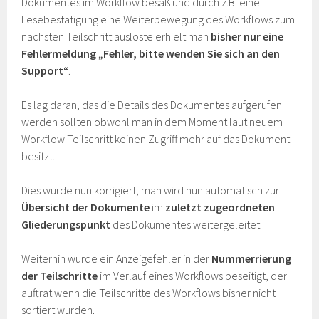
Dokumentes im Workflow besaß und durch z.B. eine
Lesebestätigung eine Weiterbewegung des Workflows zum
nächsten Teilschritt auslöste erhielt man
bisher nur eine
Fehlermeldung „Fehler, bitte wenden Sie sich an den
Support“
.
Es lag daran, das die Details des Dokumentes aufgerufen
werden sollten obwohl man in dem Moment laut neuem
Workflow Teilschritt keinen Zugriff mehr auf das Dokument
besitzt.
Dies wurde nun korrigiert, man wird nun automatisch zur
Übersicht der Dokumente
im
zuletzt zugeordneten
Gliederungspunkt
des Dokumentes weitergeleitet.
Weiterhin wurde ein Anzeigefehler in der
Nummerrierung
der Teilschritte
im Verlauf eines Workflows beseitigt, der
auftrat wenn die Teilschritte des Workflows bisher nicht
sortiert wurden.