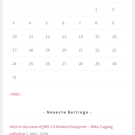
1
2
3
4
5
6
7
8
9
10
11
12
13
14
15
16
17
18
19
20
21
22
23
24
25
26
27
28
29
30
31
« März
Neueste Beiträge
Jetzt in das neue eQMS 2.0 hineinschnuppern – Beta-Zugang
verfügbar
5. März 2026