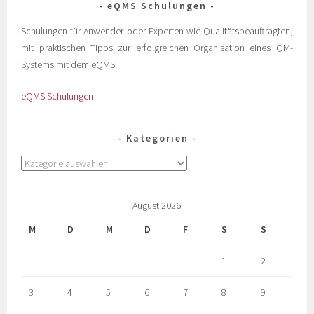
eQMS Schulungen
Schulungen für Anwender oder Experten wie Qualitätsbeauftragten,
mit praktischen Tipps zur erfolgreichen Organisation eines QM-
Systems mit dem eQMS:
eQMS Schulungen
Kategorien
August 2026
M
D
M
D
F
S
S
1
2
3
4
5
6
7
8
9