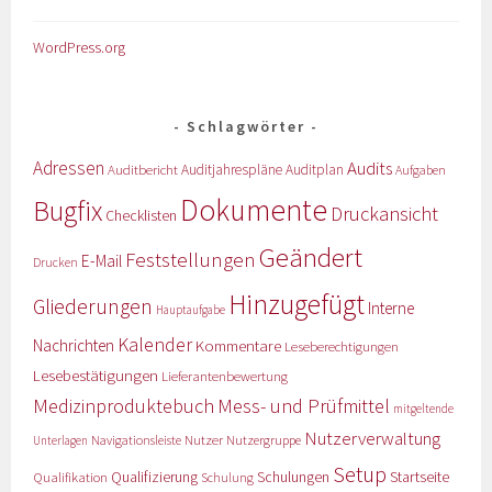
WordPress.org
Schlagwörter
Adressen
Audits
Auditbericht
Auditjahrespläne
Auditplan
Aufgaben
Dokumente
Bugfix
Druckansicht
Checklisten
Geändert
Feststellungen
E-Mail
Drucken
Hinzugefügt
Gliederungen
Interne
Hauptaufgabe
Kalender
Nachrichten
Kommentare
Leseberechtigungen
Lesebestätigungen
Lieferantenbewertung
Medizinproduktebuch
Mess- und Prüfmittel
mitgeltende
Nutzerverwaltung
Nutzer
Navigationsleiste
Nutzergruppe
Unterlagen
Setup
Qualifizierung
Startseite
Qualifikation
Schulungen
Schulung