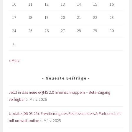
10
11
12
13
14
15
16
17
18
19
20
21
22
23
24
25
26
27
28
29
30
31
« März
Neueste Beiträge
Jetzt in das neue eQMS 2.0 hineinschnuppern – Beta-Zugang
verfügbar
5. März 2026
Update (06.03.25): Erweiterung des Rechtskatasters & Partnerschaft
mit umwelt-online
4. März 2025