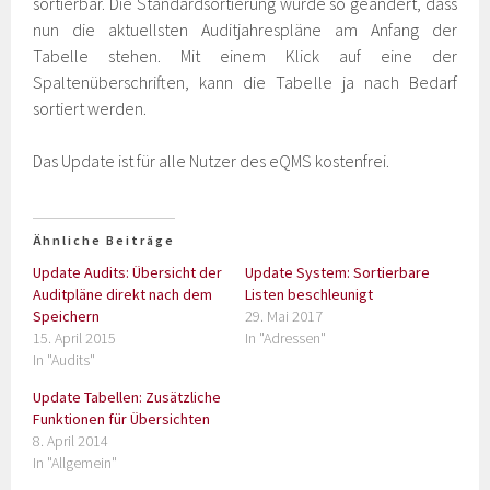
sortierbar. Die Standardsortierung wurde so geändert, dass
nun die aktuellsten Auditjahrespläne am Anfang der
Tabelle stehen. Mit einem Klick auf eine der
Spaltenüberschriften, kann die Tabelle ja nach Bedarf
sortiert werden.
Das Update ist für alle Nutzer des eQMS kostenfrei.
Ähnliche Beiträge
Update Audits: Übersicht der
Update System: Sortierbare
Auditpläne direkt nach dem
Listen beschleunigt
Speichern
29. Mai 2017
15. April 2015
In "Adressen"
In "Audits"
Update Tabellen: Zusätzliche
Funktionen für Übersichten
8. April 2014
In "Allgemein"