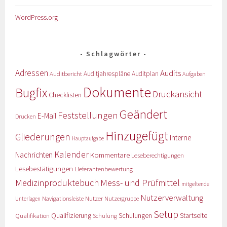
WordPress.org
Schlagwörter
Adressen
Audits
Auditbericht
Auditjahrespläne
Auditplan
Aufgaben
Dokumente
Bugfix
Druckansicht
Checklisten
Geändert
Feststellungen
E-Mail
Drucken
Hinzugefügt
Gliederungen
Interne
Hauptaufgabe
Kalender
Nachrichten
Kommentare
Leseberechtigungen
Lesebestätigungen
Lieferantenbewertung
Medizinproduktebuch
Mess- und Prüfmittel
mitgeltende
Nutzerverwaltung
Nutzer
Navigationsleiste
Nutzergruppe
Unterlagen
Setup
Qualifizierung
Startseite
Qualifikation
Schulungen
Schulung