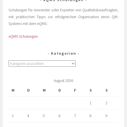
Schulungen für Anwender oder Experten wie Qualitätsbeauftragten,
mit praktischen Tipps zur erfolgreichen Organisation eines QM-
Systems mit dem eQMS:
eQMS Schulungen
Kategorien
August 2026
M
D
M
D
F
S
S
1
2
3
4
5
6
7
8
9