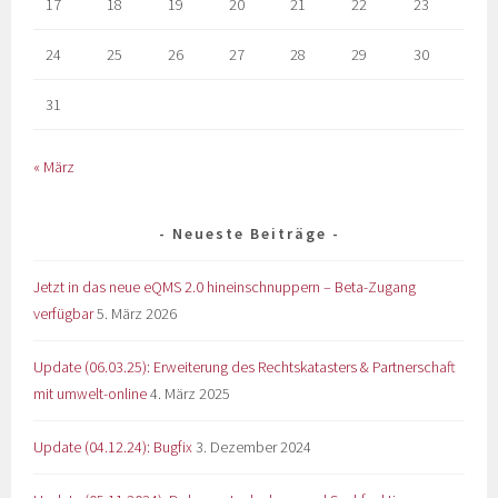
17
18
19
20
21
22
23
24
25
26
27
28
29
30
31
« März
Neueste Beiträge
Jetzt in das neue eQMS 2.0 hineinschnuppern – Beta-Zugang
verfügbar
5. März 2026
Update (06.03.25): Erweiterung des Rechtskatasters & Partnerschaft
mit umwelt-online
4. März 2025
Update (04.12.24): Bugfix
3. Dezember 2024