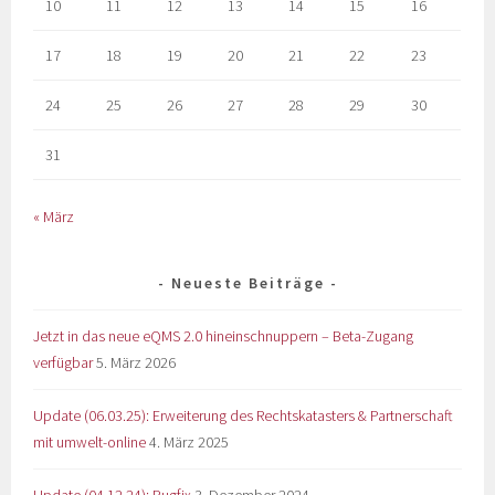
10
11
12
13
14
15
16
17
18
19
20
21
22
23
24
25
26
27
28
29
30
31
« März
Neueste Beiträge
Jetzt in das neue eQMS 2.0 hineinschnuppern – Beta-Zugang
verfügbar
5. März 2026
Update (06.03.25): Erweiterung des Rechtskatasters & Partnerschaft
mit umwelt-online
4. März 2025
Update (04.12.24): Bugfix
3. Dezember 2024