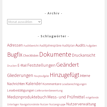
Archiv
Schlagwörter
Adressen
Audits
Auditbericht
Auditjahrespläne
Auditplan
Aufgaben
Dokumente
Bugfix
Druckansicht
Checklisten
Geändert
Feststellungen
E-Mail
Drucken
Hinzugefügt
Gliederungen
Interne
Hauptaufgabe
Kalender
Nachrichten
Kommentare
Leseberechtigungen
Lesebestätigungen
Lieferantenbewertung
Medizinproduktebuch
Mess- und Prüfmittel
mitgeltende
Nutzerverwaltung
Nutzer
Navigationsleiste
Nutzergruppe
Unterlagen