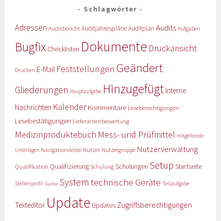
Schlagwörter
Adressen
Audits
Auditbericht
Auditjahrespläne
Auditplan
Aufgaben
Dokumente
Bugfix
Druckansicht
Checklisten
Geändert
Feststellungen
E-Mail
Drucken
Hinzugefügt
Gliederungen
Interne
Hauptaufgabe
Kalender
Nachrichten
Kommentare
Leseberechtigungen
Lesebestätigungen
Lieferantenbewertung
Medizinproduktebuch
Mess- und Prüfmittel
mitgeltende
Nutzerverwaltung
Nutzer
Navigationsleiste
Nutzergruppe
Unterlagen
Setup
Qualifizierung
Startseite
Qualifikation
Schulungen
Schulung
System
technische Geräte
Stellenprofil
Teilaufgabe
Suche
Update
Zugriffsberechtigungen
Texteditor
Updates