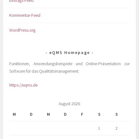
Eintrags-Feed
Kommentar-Feed
WordPress.org
eQMS Homepage
Funktionen, Anwendungsbeispiele und Online-Präsentation zur
Software für das Qualitätsmanagement:
https://eqms.de
August 2026
M
D
M
D
F
S
S
1
2