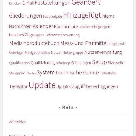
Geändert
Feststellungen
E-Mail
Drucken
Hinzugefügt
Gliederungen
Interne
Hauptaufgabe
Kalender
Nachrichten
Kommentare
Leseberechtigungen
Lesebestätigungen
Lieferantenbewertung
Medizinproduktebuch
Mess- und Prüfmittel
mitgeltende
Nutzerverwaltung
Nutzer
Navigationsleiste
Nutzergruppe
Unterlagen
Setup
Qualifizierung
Startseite
Qualifikation
Schulungen
Schulung
System
technische Geräte
Stellenprofil
Teilaufgabe
Suche
Update
Zugriffsberechtigungen
Texteditor
Updates
Meta
Anmelden