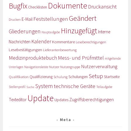
Dokumente
Bugfix
Druckansicht
Checklisten
Geändert
Feststellungen
E-Mail
Drucken
Hinzugefügt
Gliederungen
Interne
Hauptaufgabe
Kalender
Nachrichten
Kommentare
Leseberechtigungen
Lesebestätigungen
Lieferantenbewertung
Medizinproduktebuch
Mess- und Prüfmittel
mitgeltende
Nutzerverwaltung
Nutzer
Navigationsleiste
Nutzergruppe
Unterlagen
Setup
Qualifizierung
Startseite
Qualifikation
Schulungen
Schulung
System
technische Geräte
Stellenprofil
Teilaufgabe
Suche
Update
Zugriffsberechtigungen
Texteditor
Updates
Meta