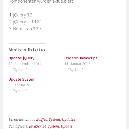
Komponenten wurden aktualisiert:
jQuery 3.2
jQuery UI 1.12.1
Bootstrap 3.3.7
Ähnliche Beiträge
Update: jQuery
Update: Javascript
13. September 2012
11. Januar 2012
In "System"
In "System"
Update System
3. Februar 2011
In "System"
Veröffentlicht in:
Bugfix
,
System
,
Updates
|
Schlagwort:
JavaScript
,
System
,
Update