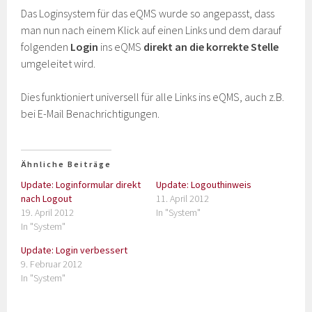
Das Loginsystem für das eQMS wurde so angepasst, dass
man nun nach einem Klick auf einen Links und dem darauf
folgenden
Login
ins eQMS
direkt an die korrekte Stelle
umgeleitet wird.
Dies funktioniert universell für alle Links ins eQMS, auch z.B.
bei E-Mail Benachrichtigungen.
Ähnliche Beiträge
Update: Loginformular direkt
Update: Logouthinweis
nach Logout
11. April 2012
19. April 2012
In "System"
In "System"
Update: Login verbessert
9. Februar 2012
In "System"