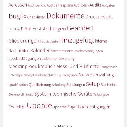
Adressen
Audits
Auditbericht
Auditjahrespläne
Auditplan
Aufgaben
Dokumente
Bugfix
Druckansicht
Checklisten
Geändert
Feststellungen
E-Mail
Drucken
Hinzugefügt
Gliederungen
Interne
Hauptaufgabe
Kalender
Nachrichten
Kommentare
Leseberechtigungen
Lesebestätigungen
Lieferantenbewertung
Medizinproduktebuch
Mess- und Prüfmittel
mitgeltende
Nutzerverwaltung
Nutzer
Navigationsleiste
Nutzergruppe
Unterlagen
Setup
Qualifizierung
Startseite
Qualifikation
Schulungen
Schulung
System
technische Geräte
Stellenprofil
Teilaufgabe
Suche
Update
Zugriffsberechtigungen
Texteditor
Updates
Meta