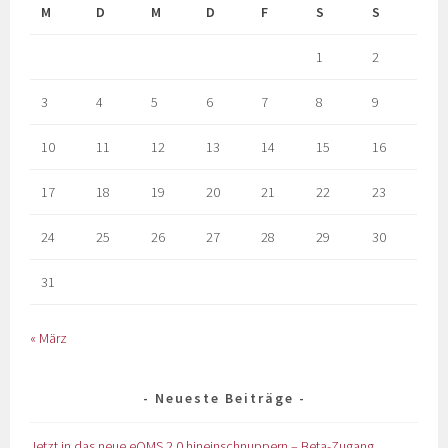
M
D
M
D
F
S
S
1
2
3
4
5
6
7
8
9
10
11
12
13
14
15
16
17
18
19
20
21
22
23
24
25
26
27
28
29
30
31
« März
Neueste Beiträge
Jetzt in das neue eQMS 2.0 hineinschnuppern – Beta-Zugang