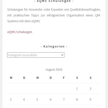
eQMS Schulungen
Schulungen für Anwender oder Experten wie Qualitätsbeauftragten,
mit praktischen Tipps zur erfolgreichen Organisation eines QM-
Systems mit dem eQMS:
eQMS Schulungen
Kategorien
August 2026
M
D
M
D
F
S
S
1
2
3
4
5
6
7
8
9