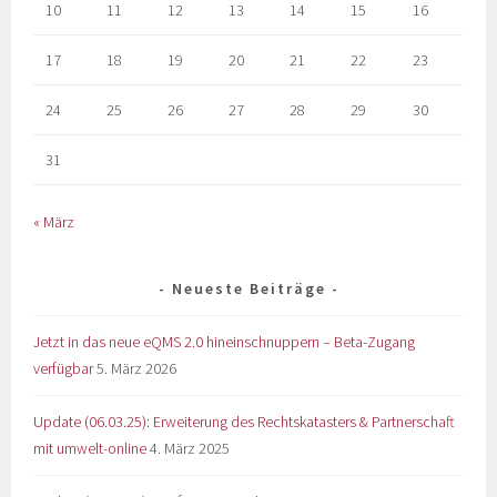
10
11
12
13
14
15
16
17
18
19
20
21
22
23
24
25
26
27
28
29
30
31
« März
Neueste Beiträge
Jetzt in das neue eQMS 2.0 hineinschnuppern – Beta-Zugang
verfügbar
5. März 2026
Update (06.03.25): Erweiterung des Rechtskatasters & Partnerschaft
mit umwelt-online
4. März 2025