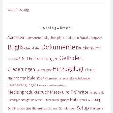
WordPress.org
Schlagwörter
Adressen
Audits
Auditbericht
Auditjahrespläne
Auditplan
Aufgaben
Dokumente
Bugfix
Druckansicht
Checklisten
Geändert
Feststellungen
E-Mail
Drucken
Hinzugefügt
Gliederungen
Interne
Hauptaufgabe
Kalender
Nachrichten
Kommentare
Leseberechtigungen
Lesebestätigungen
Lieferantenbewertung
Medizinproduktebuch
Mess- und Prüfmittel
mitgeltende
Nutzerverwaltung
Nutzer
Navigationsleiste
Nutzergruppe
Unterlagen
Setup
Qualifizierung
Startseite
Qualifikation
Schulungen
Schulung