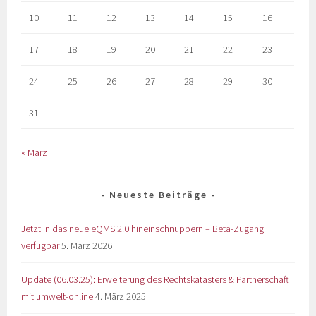
10
11
12
13
14
15
16
17
18
19
20
21
22
23
24
25
26
27
28
29
30
31
« März
Neueste Beiträge
Jetzt in das neue eQMS 2.0 hineinschnuppern – Beta-Zugang
verfügbar
5. März 2026
Update (06.03.25): Erweiterung des Rechtskatasters & Partnerschaft
mit umwelt-online
4. März 2025