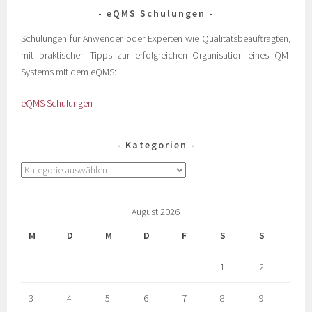
eQMS Schulungen
Schulungen für Anwender oder Experten wie Qualitätsbeauftragten,
mit praktischen Tipps zur erfolgreichen Organisation eines QM-
Systems mit dem eQMS:
eQMS Schulungen
Kategorien
August 2026
M
D
M
D
F
S
S
1
2
3
4
5
6
7
8
9