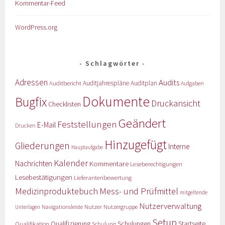
Kommentar-Feed
WordPress.org
Schlagwörter
Adressen
Audits
Auditbericht
Auditjahrespläne
Auditplan
Aufgaben
Dokumente
Bugfix
Druckansicht
Checklisten
Geändert
Feststellungen
E-Mail
Drucken
Hinzugefügt
Gliederungen
Interne
Hauptaufgabe
Kalender
Nachrichten
Kommentare
Leseberechtigungen
Lesebestätigungen
Lieferantenbewertung
Medizinproduktebuch
Mess- und Prüfmittel
mitgeltende
Nutzerverwaltung
Nutzer
Navigationsleiste
Nutzergruppe
Unterlagen
Setup
Qualifizierung
Startseite
Qualifikation
Schulungen
Schulung