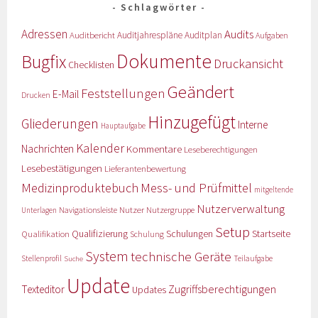
Schlagwörter
Adressen
Audits
Auditbericht
Auditjahrespläne
Auditplan
Aufgaben
Dokumente
Bugfix
Druckansicht
Checklisten
Geändert
Feststellungen
E-Mail
Drucken
Hinzugefügt
Gliederungen
Interne
Hauptaufgabe
Kalender
Nachrichten
Kommentare
Leseberechtigungen
Lesebestätigungen
Lieferantenbewertung
Medizinproduktebuch
Mess- und Prüfmittel
mitgeltende
Nutzerverwaltung
Nutzer
Navigationsleiste
Nutzergruppe
Unterlagen
Setup
Qualifizierung
Startseite
Qualifikation
Schulungen
Schulung
System
technische Geräte
Stellenprofil
Teilaufgabe
Suche
Update
Zugriffsberechtigungen
Texteditor
Updates