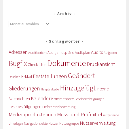
Archiv
Schlagwörter
Adressen
Audits
Auditbericht
Auditjahrespläne
Auditplan
Aufgaben
Dokumente
Bugfix
Druckansicht
Checklisten
Geändert
Feststellungen
E-Mail
Drucken
Hinzugefügt
Gliederungen
Interne
Hauptaufgabe
Kalender
Nachrichten
Kommentare
Leseberechtigungen
Lesebestätigungen
Lieferantenbewertung
Medizinproduktebuch
Mess- und Prüfmittel
mitgeltende
Nutzerverwaltung
Nutzer
Navigationsleiste
Nutzergruppe
Unterlagen