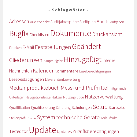
Schlagwörter
Adressen
Audits
Auditbericht
Auditjahrespläne
Auditplan
Aufgaben
Dokumente
Bugfix
Druckansicht
Checklisten
Geändert
Feststellungen
E-Mail
Drucken
Hinzugefügt
Gliederungen
Interne
Hauptaufgabe
Kalender
Nachrichten
Kommentare
Leseberechtigungen
Lesebestätigungen
Lieferantenbewertung
Medizinproduktebuch
Mess- und Prüfmittel
mitgeltende
Nutzerverwaltung
Nutzer
Navigationsleiste
Nutzergruppe
Unterlagen
Setup
Qualifizierung
Startseite
Qualifikation
Schulungen
Schulung
System
technische Geräte
Stellenprofil
Teilaufgabe
Suche
Update
Zugriffsberechtigungen
Texteditor
Updates