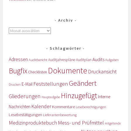
Archiv
Schlagwörter
Adressen
Audits
Auditbericht
Auditjahrespläne
Auditplan
Aufgaben
Dokumente
Bugfix
Druckansicht
Checklisten
Geändert
Feststellungen
E-Mail
Drucken
Hinzugefügt
Gliederungen
Interne
Hauptaufgabe
Kalender
Nachrichten
Kommentare
Leseberechtigungen
Lesebestätigungen
Lieferantenbewertung
Medizinproduktebuch
Mess- und Prüfmittel
mitgeltende