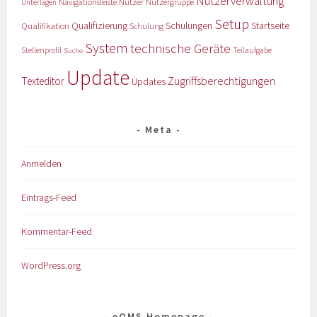
Nutzerverwaltung
Nutzer
Navigationsleiste
Nutzergruppe
Unterlagen
Setup
Qualifizierung
Startseite
Qualifikation
Schulungen
Schulung
System
technische Geräte
Stellenprofil
Teilaufgabe
Suche
Update
Zugriffsberechtigungen
Texteditor
Updates
Meta
Anmelden
Eintrags-Feed
Kommentar-Feed
WordPress.org
eQMS Homepage