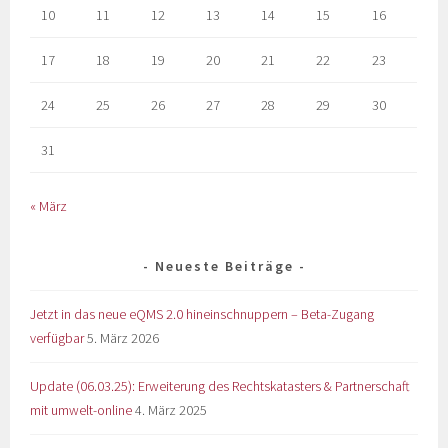
10
11
12
13
14
15
16
17
18
19
20
21
22
23
24
25
26
27
28
29
30
31
« März
Neueste Beiträge
Jetzt in das neue eQMS 2.0 hineinschnuppern – Beta-Zugang
verfügbar
5. März 2026
Update (06.03.25): Erweiterung des Rechtskatasters & Partnerschaft
mit umwelt-online
4. März 2025