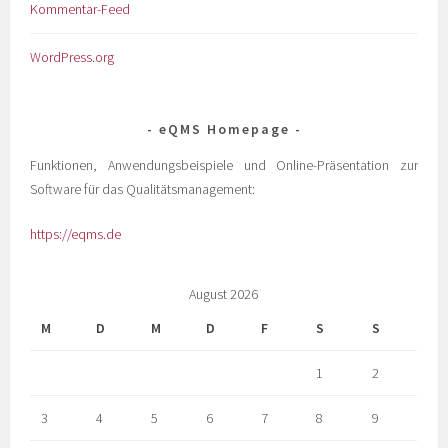
Kommentar-Feed
WordPress.org
eQMS Homepage
Funktionen, Anwendungsbeispiele und Online-Präsentation zur
Software für das Qualitätsmanagement:
https://eqms.de
August 2026
M
D
M
D
F
S
S
1
2
3
4
5
6
7
8
9