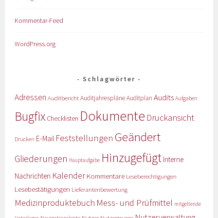
Kommentar-Feed
WordPress.org
Schlagwörter
Adressen
Audits
Auditbericht
Auditjahrespläne
Auditplan
Aufgaben
Dokumente
Bugfix
Druckansicht
Checklisten
Geändert
Feststellungen
E-Mail
Drucken
Hinzugefügt
Gliederungen
Interne
Hauptaufgabe
Kalender
Nachrichten
Kommentare
Leseberechtigungen
Lesebestätigungen
Lieferantenbewertung
Medizinproduktebuch
Mess- und Prüfmittel
mitgeltende
Nutzerverwaltung
Nutzer
Navigationsleiste
Nutzergruppe
Unterlagen