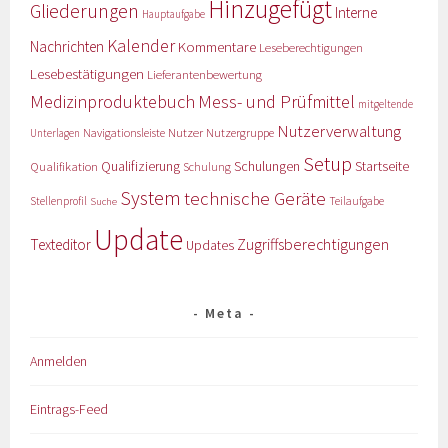
Hinzugefügt
Gliederungen
Interne
Hauptaufgabe
Kalender
Nachrichten
Kommentare
Leseberechtigungen
Lesebestätigungen
Lieferantenbewertung
Medizinproduktebuch
Mess- und Prüfmittel
mitgeltende
Nutzerverwaltung
Nutzer
Navigationsleiste
Nutzergruppe
Unterlagen
Setup
Qualifizierung
Startseite
Qualifikation
Schulungen
Schulung
System
technische Geräte
Stellenprofil
Teilaufgabe
Suche
Update
Zugriffsberechtigungen
Texteditor
Updates
Meta
Anmelden
Eintrags-Feed