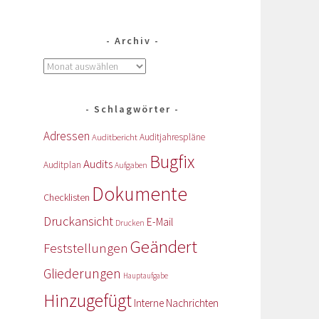
Archiv
Schlagwörter
Adressen
Auditbericht
Auditjahrespläne
Bugfix
Audits
Auditplan
Aufgaben
Dokumente
Checklisten
Druckansicht
E-Mail
Drucken
Geändert
Feststellungen
Gliederungen
Hauptaufgabe
Hinzugefügt
Interne Nachrichten