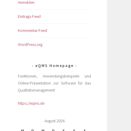
Anmelden
Eintrags-Feed
Kommentar-Feed
WordPress.org
eQMS Homepage
Funktionen, Anwendungsbeispiele und
Online-Präsentation zur Software für das
Qualitätsmanagement:
https://eqms.de
August 2026
M
D
M
D
F
S
S