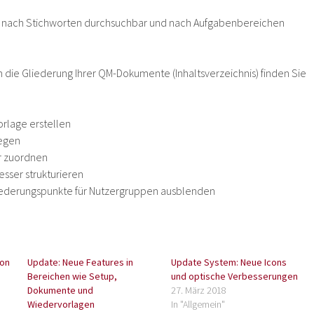
d nach Stichworten durchsuchbar und nach Aufgabenbereichen
die Gliederung Ihrer QM-Dokumente (Inhaltsverzeichnis) finden Sie
orlage erstellen
legen
r zuordnen
sser strukturieren
iederungspunkte für Nutzergruppen ausblenden
von
Update: Neue Features in
Update System: Neue Icons
Bereichen wie Setup,
und optische Verbesserungen
Dokumente und
27. März 2018
Wiedervorlagen
In "Allgemein"