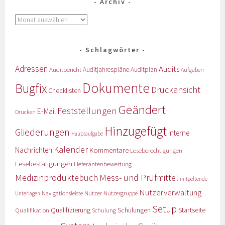
Archiv
Schlagwörter
Adressen
Audits
Auditbericht
Auditjahrespläne
Auditplan
Aufgaben
Dokumente
Bugfix
Druckansicht
Checklisten
Geändert
Feststellungen
E-Mail
Drucken
Hinzugefügt
Gliederungen
Interne
Hauptaufgabe
Kalender
Nachrichten
Kommentare
Leseberechtigungen
Lesebestätigungen
Lieferantenbewertung
Medizinproduktebuch
Mess- und Prüfmittel
mitgeltende
Nutzerverwaltung
Nutzer
Navigationsleiste
Nutzergruppe
Unterlagen
Setup
Qualifizierung
Startseite
Qualifikation
Schulungen
Schulung