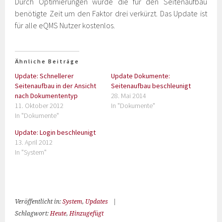
Durch Optimierungen wurde die für den Seitenaufbau
benötigte Zeit um den Faktor drei verkürzt. Das Update ist
für alle eQMS Nutzer kostenlos.
Ähnliche Beiträge
Update: Schnellerer
Update Dokumente:
Seitenaufbau in der Ansicht
Seitenaufbau beschleunigt
nach Dokumententyp
28. Mai 2014
11. Oktober 2012
In "Dokumente"
In "Dokumente"
Update: Login beschleunigt
13. April 2012
In "System"
Veröffentlicht in:
System
,
Updates
|
Schlagwort:
Heute
,
Hinzugefügt