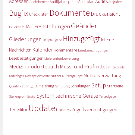
Adressen
Audits
Auditbericht
Auditjahrespläne
Auditplan
Aufgaben
Dokumente
Bugfix
Druckansicht
Checklisten
Geändert
Feststellungen
E-Mail
Drucken
Hinzugefügt
Gliederungen
Interne
Hauptaufgabe
Kalender
Nachrichten
Kommentare
Leseberechtigungen
Lesebestätigungen
Lieferantenbewertung
Medizinproduktebuch
Mess- und Prüfmittel
mitgeltende
Nutzerverwaltung
Nutzer
Navigationsleiste
Nutzergruppe
Unterlagen
Setup
Qualifizierung
Startseite
Qualifikation
Schulungen
Schulung
System
technische Geräte
Stellenprofil
Teilaufgabe
Suche
Update
Zugriffsberechtigungen
Texteditor
Updates