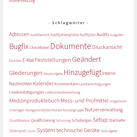
WordPress.org
Schlagwörter
Adressen
Audits
Auditbericht
Auditjahrespläne
Auditplan
Aufgaben
Dokumente
Bugfix
Druckansicht
Checklisten
Geändert
Feststellungen
E-Mail
Drucken
Hinzugefügt
Gliederungen
Interne
Hauptaufgabe
Kalender
Nachrichten
Kommentare
Leseberechtigungen
Lesebestätigungen
Lieferantenbewertung
Medizinproduktebuch
Mess- und Prüfmittel
mitgeltende
Nutzerverwaltung
Nutzer
Navigationsleiste
Nutzergruppe
Unterlagen
Setup
Qualifizierung
Startseite
Qualifikation
Schulungen
Schulung
System
technische Geräte
Stellenprofil
Teilaufgabe
Suche