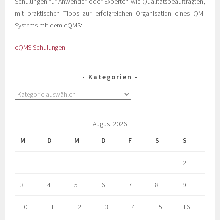
Schulungen für Anwender oder Experten wie Qualitätsbeauftragten,
mit praktischen Tipps zur erfolgreichen Organisation eines QM-
Systems mit dem eQMS:
eQMS Schulungen
Kategorien
August 2026
M
D
M
D
F
S
S
1
2
3
4
5
6
7
8
9
10
11
12
13
14
15
16