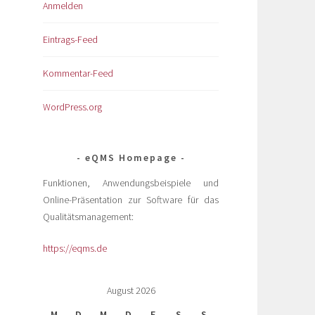
Anmelden
Eintrags-Feed
Kommentar-Feed
WordPress.org
eQMS Homepage
Funktionen, Anwendungsbeispiele und
Online-Präsentation zur Software für das
Qualitätsmanagement:
https://eqms.de
August 2026
M
D
M
D
F
S
S