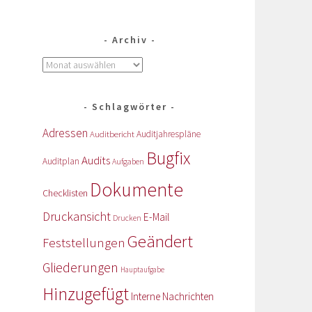
Archiv
Schlagwörter
Adressen
Auditbericht
Auditjahrespläne
Bugfix
Audits
Auditplan
Aufgaben
Dokumente
Checklisten
Druckansicht
E-Mail
Drucken
Geändert
Feststellungen
Gliederungen
Hauptaufgabe
Hinzugefügt
Interne Nachrichten