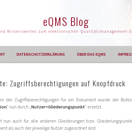
eQMS Blog
und Wissenswertes zum elektronischen Qualitätsmanagement-
ART
DATENSCHUTZERKLÄRUNG
ÜBER DAS EQMS
IMPRES
e: Zugriffsberechtigungen auf Knopfdruck
len der Zugriffsberechtigungen für ein Dokument wurde der Butto
tion
“ nun durch „
Nutzer=Gliederungspunkt
“ ersetzt.
ert nun auch für alle anderen Gliederungen bzw. Gliederungspunkt
t als auch der jeweilige Nutzer zugeordnet sind.