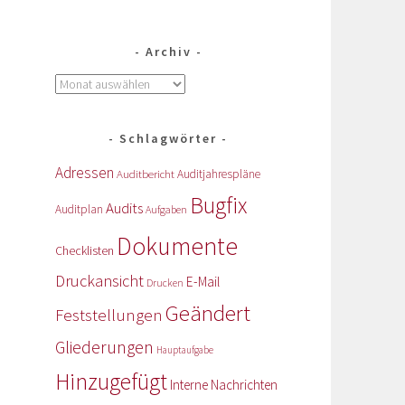
Archiv
Schlagwörter
Adressen
Auditbericht
Auditjahrespläne
Bugfix
Audits
Auditplan
Aufgaben
Dokumente
Checklisten
Druckansicht
E-Mail
Drucken
Geändert
Feststellungen
Gliederungen
Hauptaufgabe
Hinzugefügt
Interne Nachrichten