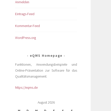
Anmelden
Eintrags-Feed
Kommentar-Feed
WordPress.org
eQMS Homepage
Funktionen, Anwendungsbeispiele und
Online-Präsentation zur Software für das
Qualitätsmanagement:
https://eqms.de
August 2026
M
D
M
D
F
S
S