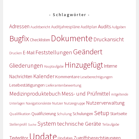
Schlagwörter
Adressen
Audits
Auditbericht
Auditjahrespläne
Auditplan
Aufgaben
Dokumente
Bugfix
Druckansicht
Checklisten
Geändert
Feststellungen
E-Mail
Drucken
Hinzugefügt
Gliederungen
Interne
Hauptaufgabe
Kalender
Nachrichten
Kommentare
Leseberechtigungen
Lesebestätigungen
Lieferantenbewertung
Medizinproduktebuch
Mess- und Prüfmittel
mitgeltende
Nutzerverwaltung
Nutzer
Navigationsleiste
Nutzergruppe
Unterlagen
Setup
Qualifizierung
Startseite
Qualifikation
Schulungen
Schulung
System
technische Geräte
Stellenprofil
Teilaufgabe
Suche
Update
Zugriffsberechtigungen
Texteditor
Updates