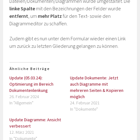
Dateien/Dokumenten/Diagrammen wurde umgestaltet. Die
linke Spalte
mit den Bezeichnungen der Felder wurde
entfernt
, um
mehr Platz
für den Text- sowie den
Diagrammeditor zu schaffen.
Zudem gibt es nun unter dem Formular wieder einen Link
um zurück zu letzten Gliederung gelangen zu können.
Ähnliche Beiträge
Update (05.03.24):
Update Dokumente: Jetzt
Optimierung im Bereich
auch Diagramme mit
Dokumentenlenkung
mehreren Seiten & Kopieren
26. Februar 2024
möglich
In "Allgemein"
24. Februar 2021
In "Dokumente"
Update Diagramme: Ansicht
verbessert
12. März 2021
In "Dokumente"