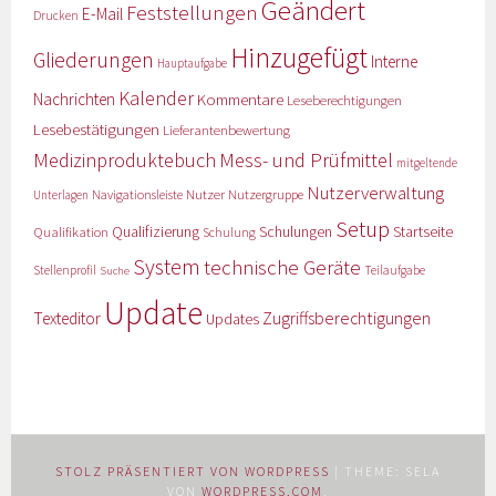
Geändert
Feststellungen
E-Mail
Drucken
Hinzugefügt
Gliederungen
Interne
Hauptaufgabe
Kalender
Nachrichten
Kommentare
Leseberechtigungen
Lesebestätigungen
Lieferantenbewertung
Medizinproduktebuch
Mess- und Prüfmittel
mitgeltende
Nutzerverwaltung
Nutzer
Navigationsleiste
Nutzergruppe
Unterlagen
Setup
Qualifizierung
Startseite
Qualifikation
Schulungen
Schulung
System
technische Geräte
Stellenprofil
Teilaufgabe
Suche
Update
Zugriffsberechtigungen
Texteditor
Updates
STOLZ PRÄSENTIERT VON WORDPRESS
|
THEME: SELA
VON
WORDPRESS.COM
.