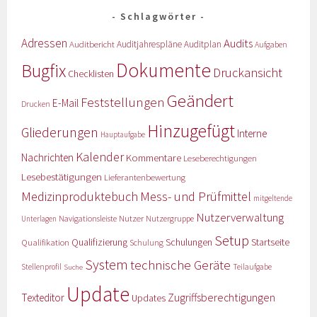
Schlagwörter
Adressen
Audits
Auditbericht
Auditjahrespläne
Auditplan
Aufgaben
Dokumente
Bugfix
Druckansicht
Checklisten
Geändert
Feststellungen
E-Mail
Drucken
Hinzugefügt
Gliederungen
Interne
Hauptaufgabe
Kalender
Nachrichten
Kommentare
Leseberechtigungen
Lesebestätigungen
Lieferantenbewertung
Medizinproduktebuch
Mess- und Prüfmittel
mitgeltende
Nutzerverwaltung
Nutzer
Navigationsleiste
Nutzergruppe
Unterlagen
Setup
Qualifizierung
Startseite
Qualifikation
Schulungen
Schulung
System
technische Geräte
Stellenprofil
Teilaufgabe
Suche
Update
Zugriffsberechtigungen
Texteditor
Updates