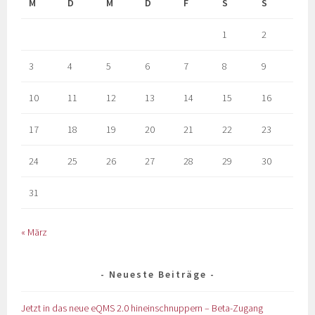
M
D
M
D
F
S
S
1
2
3
4
5
6
7
8
9
10
11
12
13
14
15
16
17
18
19
20
21
22
23
24
25
26
27
28
29
30
31
« März
Neueste Beiträge
Jetzt in das neue eQMS 2.0 hineinschnuppern – Beta-Zugang