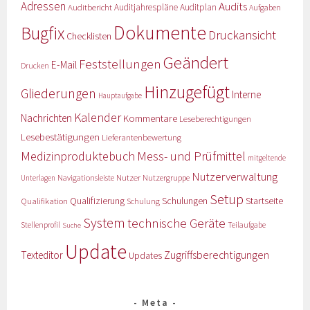
Adressen
Audits
Auditbericht
Auditjahrespläne
Auditplan
Aufgaben
Dokumente
Bugfix
Druckansicht
Checklisten
Geändert
Feststellungen
E-Mail
Drucken
Hinzugefügt
Gliederungen
Interne
Hauptaufgabe
Kalender
Nachrichten
Kommentare
Leseberechtigungen
Lesebestätigungen
Lieferantenbewertung
Medizinproduktebuch
Mess- und Prüfmittel
mitgeltende
Nutzerverwaltung
Nutzer
Navigationsleiste
Nutzergruppe
Unterlagen
Setup
Qualifizierung
Startseite
Qualifikation
Schulungen
Schulung
System
technische Geräte
Stellenprofil
Teilaufgabe
Suche
Update
Zugriffsberechtigungen
Texteditor
Updates
Meta