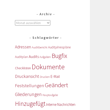
Archiv
Schlagwörter
Adressen
Auditbericht
Auditjahrespläne
Bugfix
Audits
Auditplan
Aufgaben
Dokumente
Checklisten
Druckansicht
E-Mail
Drucken
Geändert
Feststellungen
Gliederungen
Hauptaufgabe
Hinzugefügt
Interne Nachrichten