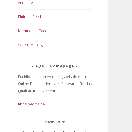
Anmelden
Eintrags-Feed
Kommentar-Feed
WordPress.org
eQMS Homepage
Funktionen, Anwendungsbeispiele und
Online-Präsentation zur Software für das
Qualitätsmanagement:
https://eqms.de
August 2026
M
D
M
D
F
S
S