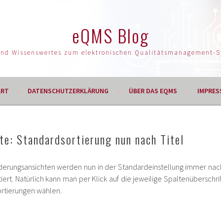
eQMS Blog
und Wissenswertes zum elektronischen Qualitätsmanagement-
ART
DATENSCHUTZERKLÄRUNG
ÜBER DAS EQMS
IMPRES
e: Standardsortierung nun nach Titel
erungsansichten werden nun in der Standardeinstellung immer nac
tiert. Natürlich kann man per Klick auf die jeweilige Spaltenüberschrif
ortierungen wählen.