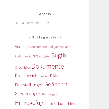
Archiv
Schlagwörter
Adressen
Auditbericht
Auditjahrespläne
Bugfix
Audits
Auditplan
Aufgaben
Dokumente
Checklisten
Druckansicht
E-Mail
Drucken
Geändert
Feststellungen
Gliederungen
Hauptaufgabe
Hinzugefügt
Interne Nachrichten