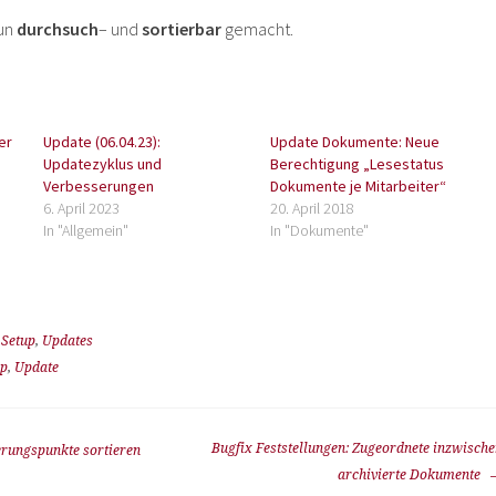
nun
durchsuch
– und
sortierbar
gemacht.
er
Update (06.04.23):
Update Dokumente: Neue
Updatezyklus und
Berechtigung „Lesestatus
Verbesserungen
Dokumente je Mitarbeiter“
6. April 2023
20. April 2018
In "Allgemein"
In "Dokumente"
,
Setup
,
Updates
up
,
Update
Bugfix Feststellungen: Zugeordnete inzwisch
rungspunkte sortieren
archivierte Dokumente