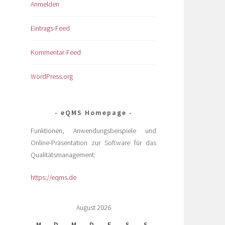
Anmelden
Eintrags-Feed
Kommentar-Feed
WordPress.org
eQMS Homepage
Funktionen, Anwendungsbeispiele und
Online-Präsentation zur Software für das
Qualitätsmanagement:
https://eqms.de
August 2026
M
D
M
D
F
S
S