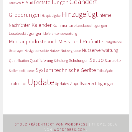
Geändert
Feststellungen
E-Mail
Drucken
Hinzugefügt
Gliederungen
Interne
Hauptaufgabe
Kalender
Nachrichten
Kommentare
Leseberechtigungen
Lesebestätigungen
Lieferantenbewertung
Medizinproduktebuch
Mess- und Prüfmittel
mitgeltende
Nutzerverwaltung
Nutzer
Navigationsleiste
Nutzergruppe
Unterlagen
Setup
Qualifizierung
Startseite
Qualifikation
Schulungen
Schulung
System
technische Geräte
Stellenprofil
Teilaufgabe
Suche
Update
Zugriffsberechtigungen
Texteditor
Updates
STOLZ PRÄSENTIERT VON WORDPRESS
|
THEME: SELA
VON
WORDPRESS.COM
.