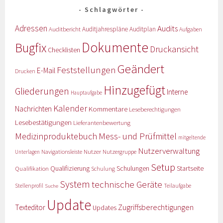
Schlagwörter
Adressen
Audits
Auditbericht
Auditjahrespläne
Auditplan
Aufgaben
Dokumente
Bugfix
Druckansicht
Checklisten
Geändert
Feststellungen
E-Mail
Drucken
Hinzugefügt
Gliederungen
Interne
Hauptaufgabe
Kalender
Nachrichten
Kommentare
Leseberechtigungen
Lesebestätigungen
Lieferantenbewertung
Medizinproduktebuch
Mess- und Prüfmittel
mitgeltende
Nutzerverwaltung
Nutzer
Navigationsleiste
Nutzergruppe
Unterlagen
Setup
Qualifizierung
Startseite
Qualifikation
Schulungen
Schulung
System
technische Geräte
Stellenprofil
Teilaufgabe
Suche
Update
Zugriffsberechtigungen
Texteditor
Updates