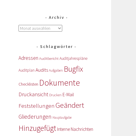
Archiv
Schlagwörter
Adressen
Auditbericht
Auditjahrespläne
Bugfix
Audits
Auditplan
Aufgaben
Dokumente
Checklisten
Druckansicht
E-Mail
Drucken
Geändert
Feststellungen
Gliederungen
Hauptaufgabe
Hinzugefügt
Interne Nachrichten