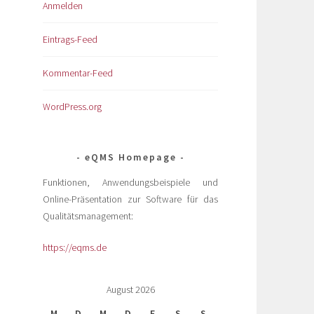
Anmelden
Eintrags-Feed
Kommentar-Feed
WordPress.org
eQMS Homepage
Funktionen, Anwendungsbeispiele und
Online-Präsentation zur Software für das
Qualitätsmanagement:
https://eqms.de
August 2026
M
D
M
D
F
S
S