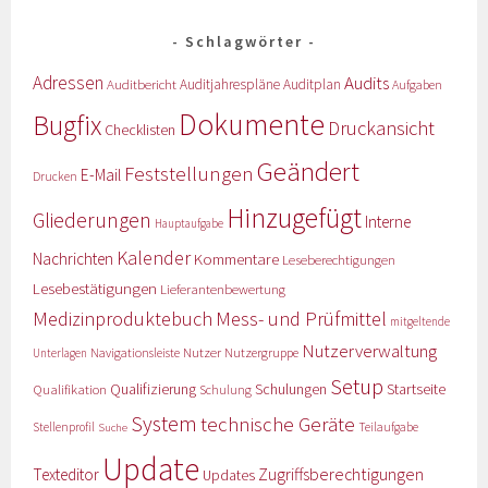
Schlagwörter
Adressen
Audits
Auditbericht
Auditjahrespläne
Auditplan
Aufgaben
Dokumente
Bugfix
Druckansicht
Checklisten
Geändert
Feststellungen
E-Mail
Drucken
Hinzugefügt
Gliederungen
Interne
Hauptaufgabe
Kalender
Nachrichten
Kommentare
Leseberechtigungen
Lesebestätigungen
Lieferantenbewertung
Medizinproduktebuch
Mess- und Prüfmittel
mitgeltende
Nutzerverwaltung
Nutzer
Navigationsleiste
Nutzergruppe
Unterlagen
Setup
Qualifizierung
Startseite
Qualifikation
Schulungen
Schulung
System
technische Geräte
Stellenprofil
Teilaufgabe
Suche
Update
Zugriffsberechtigungen
Texteditor
Updates