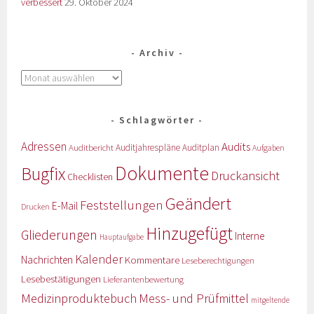
verbessert
29. Oktober 2024
Archiv
Schlagwörter
Adressen
Audits
Auditbericht
Auditjahrespläne
Auditplan
Aufgaben
Dokumente
Bugfix
Druckansicht
Checklisten
Geändert
Feststellungen
E-Mail
Drucken
Hinzugefügt
Gliederungen
Interne
Hauptaufgabe
Kalender
Nachrichten
Kommentare
Leseberechtigungen
Lesebestätigungen
Lieferantenbewertung
Medizinproduktebuch
Mess- und Prüfmittel
mitgeltende